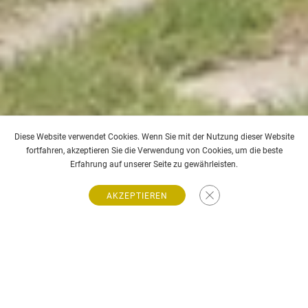
Diese Website verwendet Cookies. Wenn Sie mit der Nutzung dieser Website
fortfahren, akzeptieren Sie die Verwendung von Cookies, um die beste
Erfahrung auf unserer Seite zu gewährleisten.
Saint-Jean-Cap-Ferrat
Cannes, Super Cannes
Menton, Garavan
Eze Village
Menton Garavan
Cap-d'Ail
Cap-d'Ail
Nizza Mont Boron
Nice Mont Boron
Menton Garavan
AKZEPTIEREN
NEUE INSERATE