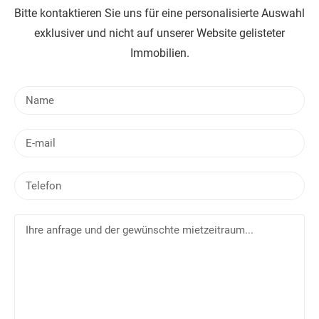
Bitte kontaktieren Sie uns für eine personalisierte Auswahl
exklusiver und nicht auf unserer Website gelisteter
Immobilien.
N
a
m
E
e
-
m
T
a
e
i
l
l
I
e
h
f
r
o
e
n
a
n
f