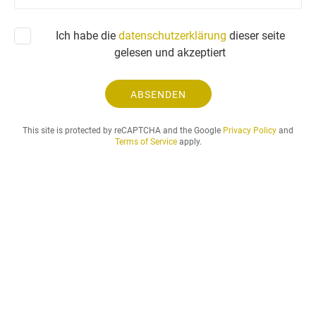
r
a
Ich habe die
datenschutzerklärung
dieser seite
g
gelesen und akzeptiert
e
u
n
ABSENDEN
d
d
This site is protected by reCAPTCHA and the Google
Privacy Policy
and
e
Terms of Service
apply.
r
g
e
w
ü
n
s
c
h
t
e