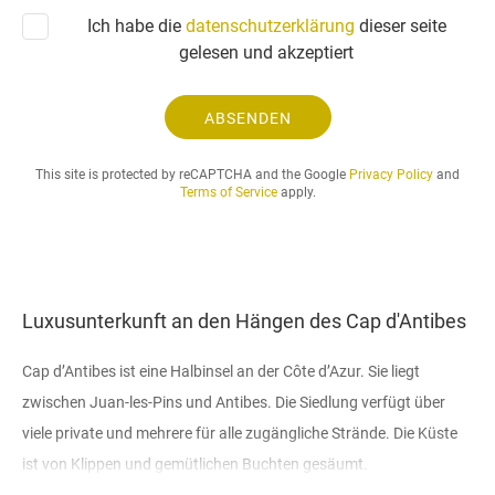
a
Ich habe die
datenschutzerklärung
dieser seite
g
gelesen und akzeptiert
e
.
.
ABSENDEN
.
This site is protected by reCAPTCHA and the Google
Privacy Policy
and
Terms of Service
apply.
Luxusunterkunft an den Hängen des Cap d'Antibes
Cap d’Antibes ist eine Halbinsel an der Côte d’Azur. Sie liegt
zwischen Juan-les-Pins und Antibes. Die Siedlung verfügt über
viele private und mehrere für alle zugängliche Strände. Die Küste
ist von Klippen und gemütlichen Buchten gesäumt.
Luxusimmobilien in Cap d’Antibes sind sehr gefragt.