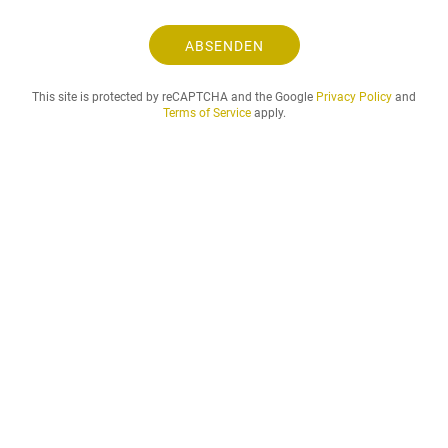
u
n
ABSENDEN
d
d
This site is protected by reCAPTCHA and the Google
Privacy Policy
and
e
Terms of Service
apply.
r
g
e
w
ü
n
s
c
h
t
e
m
i
e
t