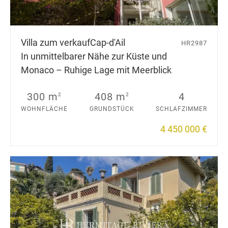
Villa zum verkauf
Cap-d'Ail
HR2987
In unmittelbarer Nähe zur Küste und
Monaco – Ruhige Lage mit Meerblick
300 m
408 m
4
2
2
WOHNFLÄCHE
GRUNDSTÜCK
SCHLAFZIMMER
4 450 000 €