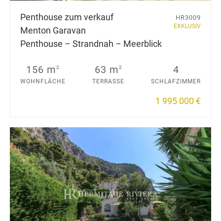
Penthouse zum verkauf
HR3009
EXKLUSIV
Menton Garavan
Penthouse – Strandnah – Meerblick
156 m
63 m
4
2
2
WOHNFLÄCHE
TERRASSE
SCHLAFZIMMER
1 995 000 €