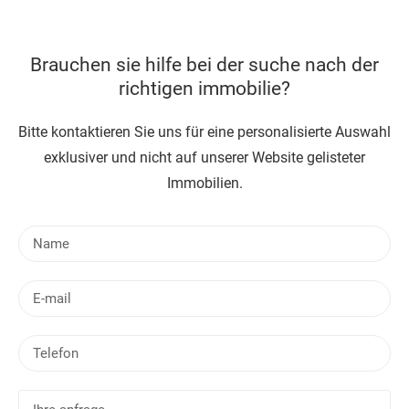
Brauchen sie hilfe bei der suche nach der
richtigen immobilie?
Bitte kontaktieren Sie uns für eine personalisierte Auswahl
exklusiver und nicht auf unserer Website gelisteter
Immobilien.
N
a
m
E
e
-
m
T
a
e
i
l
l
I
e