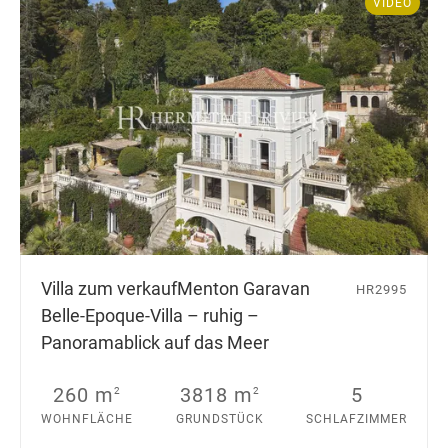
VIDEO
Villa zum verkauf
Menton Garavan
HR2995
Belle-Epoque-Villa – ruhig –
Panoramablick auf das Meer
260 m
3818 m
5
2
2
WOHNFLÄCHE
GRUNDSTÜCK
SCHLAFZIMMER