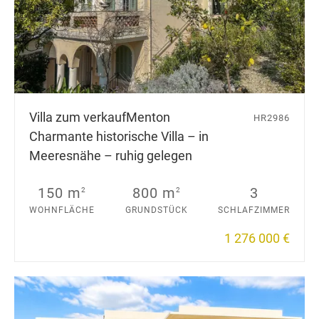
Villa zum verkauf
Menton
HR2986
Charmante historische Villa – in
Meeresnähe – ruhig gelegen
150 m
800 m
3
2
2
WOHNFLÄCHE
GRUNDSTÜCK
SCHLAFZIMMER
1 276 000 €