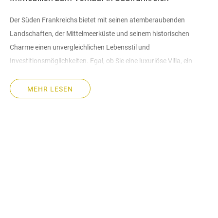
Der Süden Frankreichs bietet mit seinen atemberaubenden
Landschaften, der Mittelmeerküste und seinem historischen
Charme einen unvergleichlichen Lebensstil und
Investitionsmöglichkeiten. Egal, ob Sie eine luxuriöse Villa, ein
charmantes Ferienhaus oder einen erschwinglicheren
Rückzugsort suchen, unsere umfangreiche Auswahl an zum
MEHR LESEN
Verkauf stehenden Immobilien in Südfrankreich erfüllt alle
Anforderungen.
Entdecken Sie die besten Immobilienoptionen mit Hermitage
Riviera, Ihrem zuverlässigen Partner bei der Suche nach der
perfekten Immobilie in Südfrankreich.
Warum in Immobilien in Südfrankreich investieren?
Bei einer Investition in eine Immobilie in Südfrankreich geht es