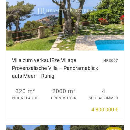
Villa zum verkauf
Eze Village
HR3007
Provenzalische Villa – Panoramablick
aufs Meer – Ruhig
320 m
2000 m
4
2
2
WOHNFLÄCHE
GRUNDSTÜCK
SCHLAFZIMMER
4 800 000 €