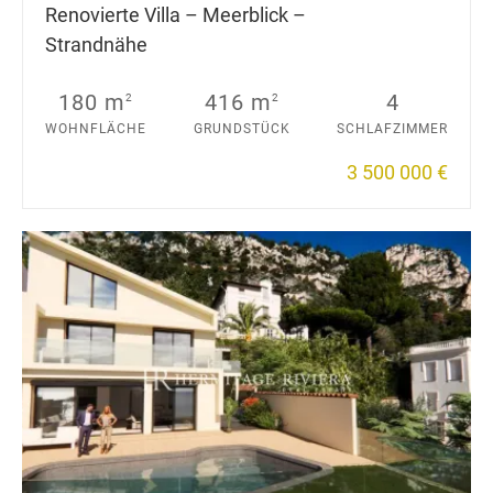
Renovierte Villa – Meerblick –
Strandnähe
180 m
416 m
4
2
2
WOHNFLÄCHE
GRUNDSTÜCK
SCHLAFZIMMER
3 500 000 €