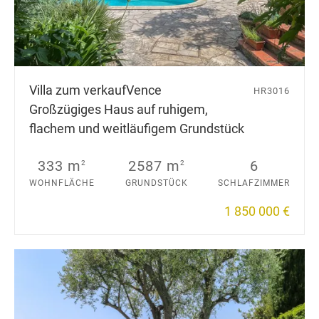
Villa zum verkauf
Vence
HR3016
Großzügiges Haus auf ruhigem,
flachem und weitläufigem Grundstück
333 m
2587 m
6
2
2
WOHNFLÄCHE
GRUNDSTÜCK
SCHLAFZIMMER
1 850 000 €