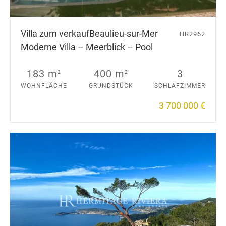
Villa zum verkauf
Beaulieu-sur-Mer
HR2962
Moderne Villa – Meerblick – Pool
183 m
400 m
3
2
2
WOHNFLÄCHE
GRUNDSTÜCK
SCHLAFZIMMER
3 700 000 €