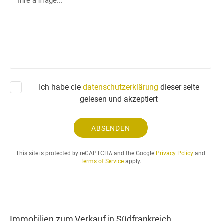
h
f
r
o
e
n
a
n
f
r
a
Ich habe die
datenschutzerklärung
dieser seite
g
gelesen und akzeptiert
e
.
.
ABSENDEN
.
This site is protected by reCAPTCHA and the Google
Privacy Policy
and
Terms of Service
apply.
Immobilien zum Verkauf in Südfrankreich