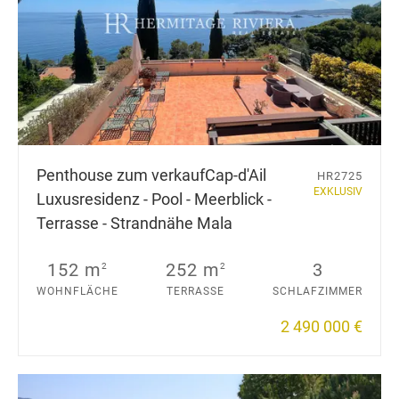
Penthouse zum verkauf
Cap-d'Ail
HR2725
EXKLUSIV
Luxusresidenz - Pool - Meerblick -
Terrasse - Strandnähe Mala
152 m
252 m
3
2
2
WOHNFLÄCHE
TERRASSE
SCHLAFZIMMER
2 490 000 €