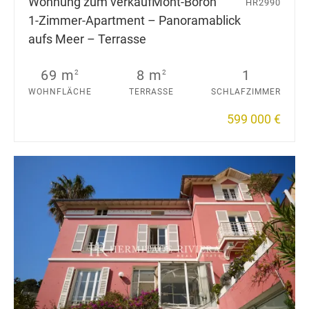
Wohnung zum verkauf
Mont-Boron
HR2990
1-Zimmer-Apartment – Panoramablick
aufs Meer – Terrasse
69 m
8 m
1
2
2
WOHNFLÄCHE
TERRASSE
SCHLAFZIMMER
599 000 €