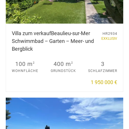
Villa zum verkauf
Beaulieu-sur-Mer
HR2934
EXKLUSIV
Schwimmbad – Garten – Meer- und
Bergblick
100 m
400 m
3
2
2
WOHNFLÄCHE
GRUNDSTÜCK
SCHLAFZIMMER
1 950 000 €