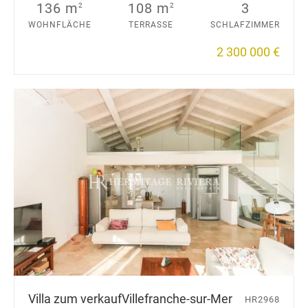
136 m
108 m
3
2
2
WOHNFLÄCHE
TERRASSE
SCHLAFZIMMER
2 300 000 €
Villa zum verkauf
Villefranche-sur-Mer
HR2968