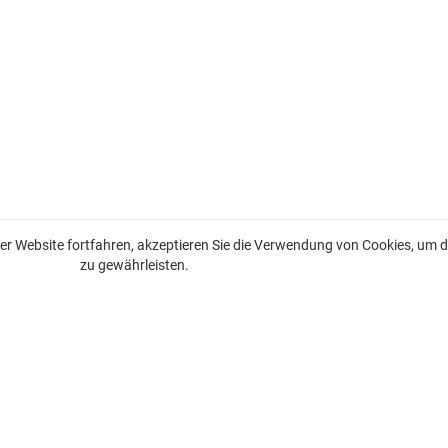
r Website fortfahren, akzeptieren Sie die Verwendung von Cookies, um di
zu gewährleisten.
Immobilien zum Verkauf an der französischen Riviera
Immobilien zum Verkauf in Nizza
Zum Verkauf stehende Immobilien in Beaulieu-sur-Mer
Zum Verkauf stehende Immobilien in Saint-Jean-Cap-Ferrat
Immobilien zum Verkauf in Villefranche-sur-Mer