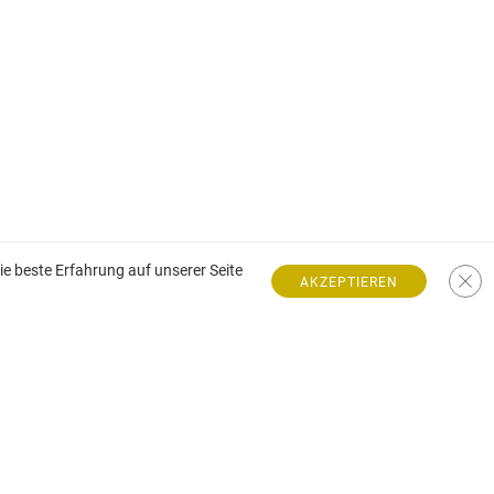
e beste Erfahrung auf unserer Seite
AKZEPTIEREN
Villa zum Verkauf an der französischen Riviera
Villa zu verkaufen in Nizza
Villa zum Verkauf in Beaulieu-sur-Mer
Villa zum Verkauf in Saint-Jean-Cap-Ferrat
Villa zum Verkauf in Villefranche-sur-Mer