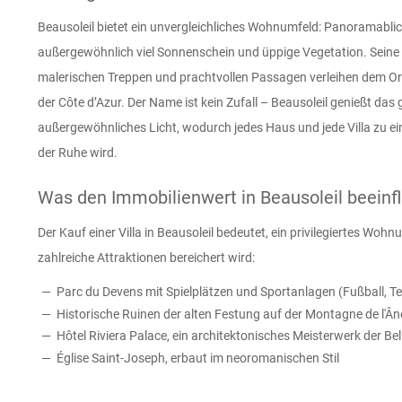
Beausoleil bietet ein unvergleichliches Wohnumfeld: Panoramablic
außergewöhnlich viel Sonnenschein und üppige Vegetation. Seine
malerischen Treppen und prachtvollen Passagen verleihen dem Or
der Côte d’Azur. Der Name ist kein Zufall – Beausoleil genießt das
außergewöhnliches Licht, wodurch jedes Haus und jede Villa zu e
der Ruhe wird.
Was den Immobilienwert in Beausoleil beeinf
Der Kauf einer Villa in Beausoleil bedeutet, ein privilegiertes Woh
zahlreiche Attraktionen bereichert wird:
Parc du Devens mit Spielplätzen und Sportanlagen (Fußball, Te
Historische Ruinen der alten Festung auf der Montagne de l'Ân
Hôtel Riviera Palace, ein architektonisches Meisterwerk der Be
Église Saint-Joseph, erbaut im neoromanischen Stil