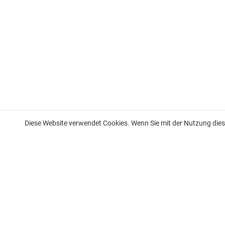
Diese Website verwendet Cookies. Wenn Sie mit der Nutzung diese
Wohnung zum Verkauf an der französischen Riviera
Wohnung zu verkaufen in Nizza
Wohnung zu verkaufen in Beaulieu-sur-Mer
Wohnung zu verkaufen in Saint-Jean-Cap-Ferrat
Wohnung zum Verkauf in Villefranche-sur-Mer