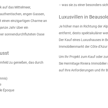
– was sie zu einer besonders sic
k auf das Mittelmeer,
 authentischen, engen Gassen,
Luxusvillen in Beausole
t einen einzigartigen Charme an
Je höher man in Richtung der Al
 ganze Jahr über ein
entfernt, desto spektakulärer we
iner sonnendurchfluteten Oase
Der Kauf eines Luxushauses in Be
Immobilienmarkt der Côte d’Azur 
lusst
Um Ihr Projekt zum Kauf oder zur 
numfeld zu genießen, das durch
Sie Hermitage Riviera Immobilier
auf Ihre Anforderungen und Ihr 
nnis)
e
lle Époque