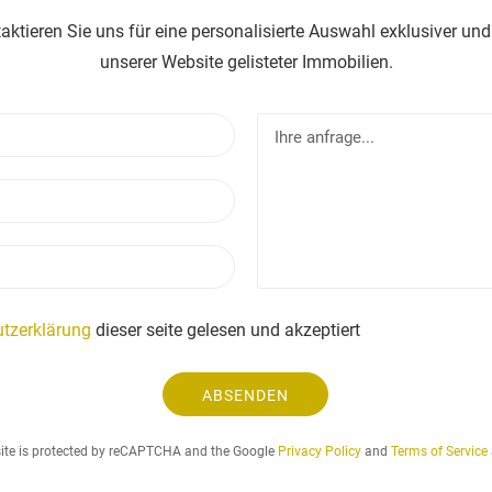
taktieren Sie uns für eine personalisierte Auswahl exklusiver und
unserer Website gelisteter Immobilien.
N
I
a
h
m
r
E
e
e
-
a
m
n
T
a
f
e
i
r
l
l
a
e
tzerklärung
dieser seite gelesen und akzeptiert
g
f
e
o
.
ABSENDEN
n
.
.
site is protected by reCAPTCHA and the Google
Privacy Policy
and
Terms of Service