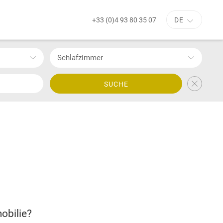
+33 (0)4 93 80 35 07
DE
Schlafzimmer
SUCHE
obilie?