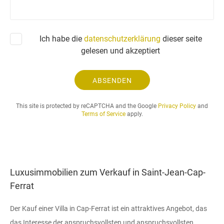
f
r
a
Ich habe die
datenschutzerklärung
dieser seite
g
gelesen und akzeptiert
e
.
.
ABSENDEN
.
This site is protected by reCAPTCHA and the Google
Privacy Policy
and
Terms of Service
apply.
Luxusimmobilien zum Verkauf in Saint-Jean-Cap-
Ferrat
Der Kauf einer Villa in Cap-Ferrat ist ein attraktives Angebot, das
das Interesse der anspruchsvollsten und anspruchsvollsten