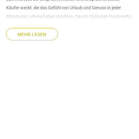
Käufer weckt, die das Gefühl von Urlaub und Genuss in jeder
Minute des Lebens haben möchten. Das im Südosten Frankreichs
gelegene Kap Cap-Ferrat ist unter Weltstars und Aristokraten als
beliebter, modischer Ferienort bekannt.
MEHR LESEN
Warum Immobilien in Saint-Jean-Cap-Ferrat
kaufen?
Zum Verkauf stehende Immobilien in Saint-Jean-Cap-Ferrat sind
für Kenner eines schönen Lebens inmitten einzigartiger
Landschaften gedacht. Hier können Sie endlos bewundern, wie
malerische Buchten mit weißem Sand sich wunderbar mit der
azurblauen Oberfläche des Meeres verbinden und steile Klippen
wie Steinritter die unberührte Schönheit der Natur schützen.
Die örtlichen Paradieslandschaften, eingebettet in das Grün der
Eukalyptushaine und den Nadelduft schlanker Kiefern, waren der
Lieblingsruheort von Leopold II., dem König von Belgien. Zu