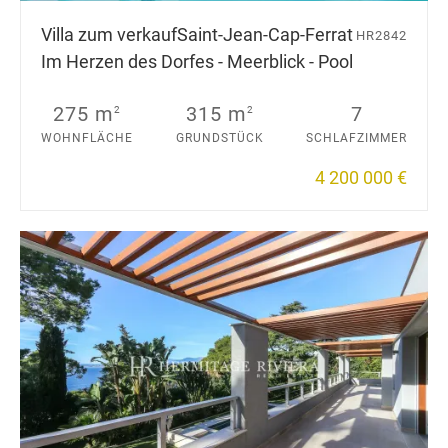
Villa zum verkauf
Saint-Jean-Cap-Ferrat
HR2842
Im Herzen des Dorfes - Meerblick - Pool
275 m
315 m
7
2
2
WOHNFLÄCHE
GRUNDSTÜCK
SCHLAFZIMMER
4 200 000 €