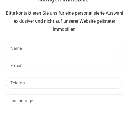
Bitte kontaktieren Sie uns für eine personalisierte Auswahl
exklusiver und nicht auf unserer Website gelisteter
Immobilien.
N
a
m
E
e
-
m
T
a
e
i
l
l
I
e
h
f
r
o
e
n
a
n