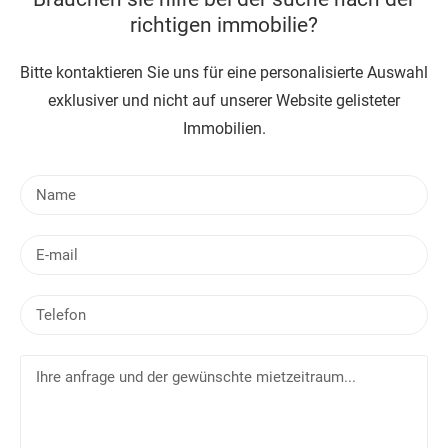
richtigen immobilie?
Bitte kontaktieren Sie uns für eine personalisierte Auswahl
exklusiver und nicht auf unserer Website gelisteter
Immobilien.
N
a
m
E
e
-
m
T
a
e
i
l
l
I
e
h
f
r
o
e
n