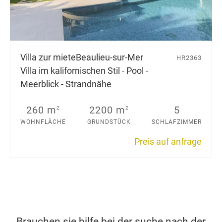
Villa zur miete
Beaulieu-sur-Mer
HR2363
Villa im kalifornischen Stil - Pool -
Meerblick - Strandnähe
260 m
2200 m
5
2
2
WOHNFLÄCHE
GRUNDSTÜCK
SCHLAFZIMMER
Preis auf anfrage
Brauchen sie hilfe bei der suche nach der