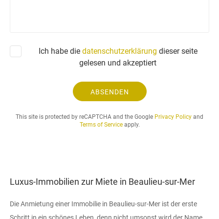
a
n
f
r
a
Ich habe die
datenschutzerklärung
dieser seite
g
gelesen und akzeptiert
e
u
n
ABSENDEN
d
d
This site is protected by reCAPTCHA and the Google
Privacy Policy
and
e
Terms of Service
apply.
r
g
e
w
ü
Luxus-Immobilien zur Miete in Beaulieu-sur-Mer
n
s
Die Anmietung einer Immobilie in Beaulieu-sur-Mer ist der erste
c
h
Schritt in ein schönes Leben, denn nicht umsonst wird der Name