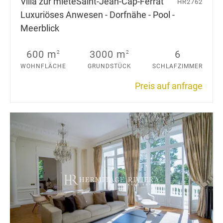
Villa zur miete
Saint-Jean-Cap-Ferrat
HR2762
Luxuriöses Anwesen - Dorfnähe - Pool -
Meerblick
600 m
3000 m
6
2
2
WOHNFLÄCHE
GRUNDSTÜCK
SCHLAFZIMMER
Preis auf anfrage