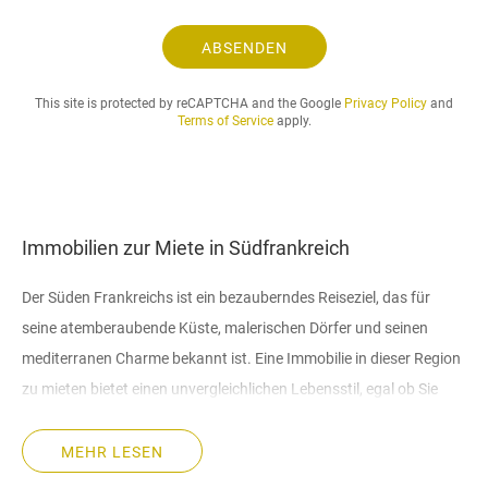
u
n
ABSENDEN
d
d
This site is protected by reCAPTCHA and the Google
Privacy Policy
and
e
Terms of Service
apply.
r
g
e
w
ü
Immobilien zur Miete in Südfrankreich
n
s
Der Süden Frankreichs ist ein bezauberndes Reiseziel, das für
c
h
seine atemberaubende Küste, malerischen Dörfer und seinen
t
mediterranen Charme bekannt ist. Eine Immobilie in dieser Region
e
zu mieten bietet einen unvergleichlichen Lebensstil, egal ob Sie
m
einen luxuriösen Rückzugsort, einen langfristigen Wohnsitz oder
i
e
einen Urlaubsort suchen. Bei Hermitage Riviera präsentieren wir
MEHR LESEN
t
eine exklusive Auswahl an Mietobjekten in Südfrankreich, die auf