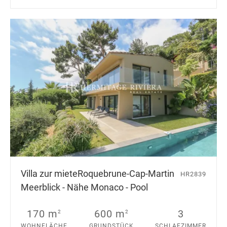
Villa zur miete
Roquebrune-Cap-Martin
HR2839
Meerblick - Nähe Monaco - Pool
170 m
600 m
3
2
2
WOHNFLÄCHE
GRUNDSTÜCK
SCHLAFZIMMER