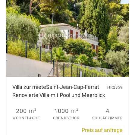
Villa zur miete
Saint-Jean-Cap-Ferrat
HR2859
Renovierte Villa mit Pool und Meerblick
200 m
1000 m
4
2
2
WOHNFLÄCHE
GRUNDSTÜCK
SCHLAFZIMMER
Preis auf anfrage