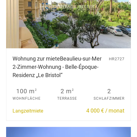
Wohnung zur miete
Beaulieu-sur-Mer
HR2727
2-Zimmer-Wohnung - Belle-Époque-
Residenz „Le Bristol“
100 m
2 m
2
2
2
WOHNFLÄCHE
TERRASSE
SCHLAFZIMMER
4 000 € / monat
Langzeitmiete