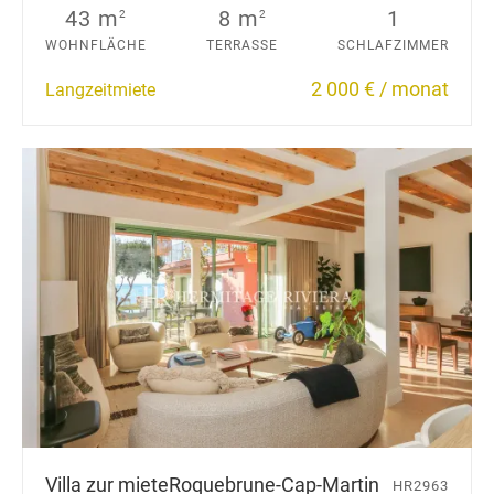
43 m
8 m
1
2
2
WOHNFLÄCHE
TERRASSE
SCHLAFZIMMER
2 000 € / monat
Langzeitmiete
Villa zur miete
Roquebrune-Cap-Martin
HR2963