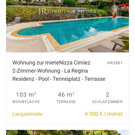
Wohnung zur miete
Nizza Cimiez
HR2881
2-Zimmer-Wohnung - La Regina
Residenz - Pool - Tennisplatz - Terrasse
103 m
46 m
2
2
2
WOHNFLÄCHE
TERRASSE
SCHLAFZIMMER
6 000 € / monat
Langzeitmiete