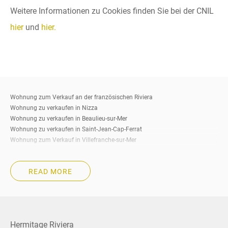
Weitere Informationen zu Cookies finden Sie bei der CNIL
hier
und
hier.
Wohnung zum Verkauf an der französischen Riviera
Wohnung zu verkaufen in Nizza
Wohnung zu verkaufen in Beaulieu-sur-Mer
Wohnung zu verkaufen in Saint-Jean-Cap-Ferrat
Wohnung zum Verkauf in Villefranche-sur-Mer
Wohnung zu verkaufen in Eze
Wohnung zu verkaufen in Cap-d’Ail
READ MORE
Wohnung zum Verkauf in Roquebrune-Cap-Martin
Wohnung zum Verkauf in Beausoleil
Wohnung zum Verkauf in La Turbie
Wohnung zu verkaufen in Menton
Wohnung zu verkaufen in Cannes
Hermitage Riviera
Wohnung zu verkaufen Südfrankreich