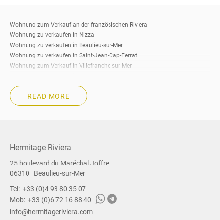
Wohnung zum Verkauf an der französischen Riviera
Wohnung zu verkaufen in Nizza
Wohnung zu verkaufen in Beaulieu-sur-Mer
Wohnung zu verkaufen in Saint-Jean-Cap-Ferrat
Wohnung zum Verkauf in Villefranche-sur-Mer
Wohnung zu verkaufen in Eze
Wohnung zu verkaufen in Cap-d’Ail
READ MORE
Wohnung zum Verkauf in Roquebrune-Cap-Martin
Wohnung zum Verkauf in Beausoleil
Wohnung zum Verkauf in La Turbie
Wohnung zu verkaufen in Menton
Wohnung zu verkaufen in Cannes
Hermitage Riviera
Wohnung zu verkaufen Südfrankreich
25 boulevard du Maréchal Joffre
Immobilien zum Verkauf an der französischen Riviera
06310
Beaulieu-sur-Mer
Immobilien zum Verkauf in Nizza
Zum Verkauf stehende Immobilien in Beaulieu-sur-Mer
Tel:
+33 (0)4 93 80 35 07
Zum Verkauf stehende Immobilien in Saint-Jean-Cap-Ferrat
Mob:
+33 (0)6 72 16 88 40
Immobilien zum Verkauf in Villefranche-sur-Mer
info@hermitageriviera.com
Immobilien zum Verkauf in Eze