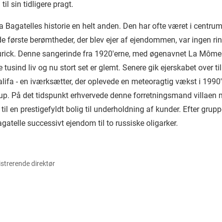
til sin tidligere pragt.
a Bagatelles historie en helt anden. Den har ofte været i centrum
de første berømtheder, der blev ejer af ejendommen, var ingen r
urick. Denne sangerinde fra 1920'erne, med øgenavnet
La Môme
 tusind liv og nu stort set er glemt. Senere gik ejerskabet over til
lifa - en iværksætter, der oplevede en meteoragtig vækst i 1990
oup. På det tidspunkt erhvervede denne forretningsmand villa
il en prestigefyldt bolig til underholdning af kunder. Efter gr
gatelle successivt ejendom til to russiske oligarker.
trerende direktør