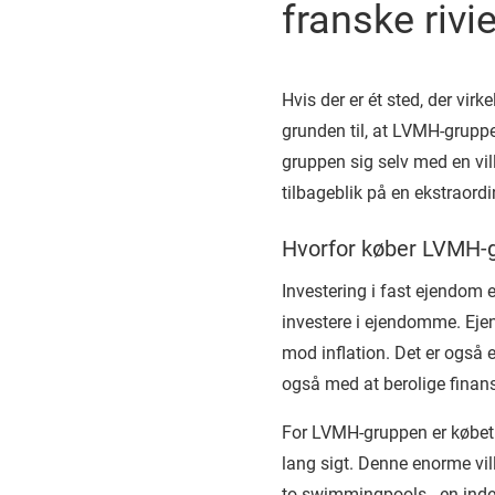
franske rivi
Hvis der er ét sted, der vir
grunden til, at LVMH-gruppen
gruppen sig selv med en vil
tilbageblik på en ekstraordi
Hvorfor køber LVMH-g
Investering i fast ejendom e
investere i ejendomme. Eje
mod inflation. Det er også e
også med at berolige finan
For LVMH-gruppen er købet a
lang sigt. Denne enorme vill
to swimmingpools - en inde