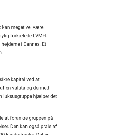
det kan meget vel være
r nylig forkælede LVMH-
å højderne i Cannes. Et
a.
sikre kapital ved at
 af en valuta og dermed
 en luksusgruppe hjælper det
de at forankre gruppen på
elser. Den kan også prale af
00 kvadratmeter. Det er