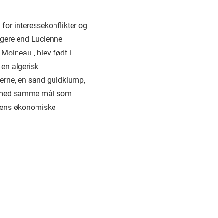
 for interessekonflikter og
ingere end Lucienne
 Moineau
, blev født i
 en algerisk
'erne, en sand guldklump,
en med samme mål som
uppens økonomiske