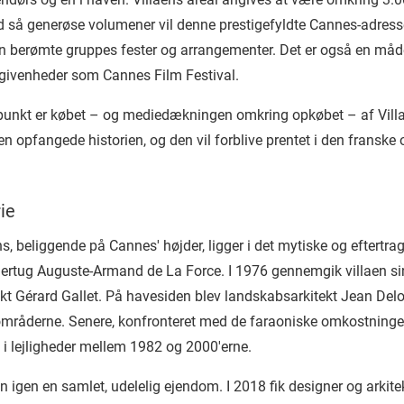
med så generøse volumener vil denne prestigefyldte Cannes-adress
 berømte gruppes fester og arrangementer. Det er også en måde
begivenheder som Cannes Film Festival.
unkt er købet – og mediedækningen omkring opkøbet – af Villa 
n opfangede historien, og den vil forblive prentet i den franske 
rie
 beliggende på Cannes' højder, ligger i det mytiske og eftertragt
hertug Auguste-Armand de La Force. I 1976 gennemgik villaen sin
ekt Gérard Gallet. På havesiden blev landskabsarkitekt Jean De
områderne. Senere, konfronteret med de faraoniske omkostninger 
t i lejligheder mellem 1982 og 2000'erne.
en igen en samlet, udelelig ejendom. I 2018 fik designer og arkitek