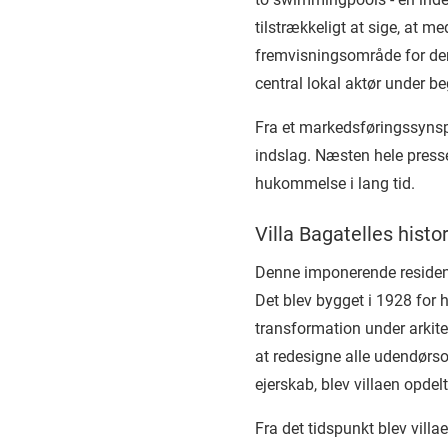
tilstrækkeligt at sige, at 
fremvisningsområde for den
central lokal aktør under 
Fra et markedsføringssynsp
indslag. Næsten hele presse
hukommelse i lang tid.
Villa Bagatelles histo
Denne imponerende residens,
Det blev bygget i 1928 for 
transformation under arkit
at redesigne alle udendørs
ejerskab, blev villaen opdel
Fra det tidspunkt blev villa