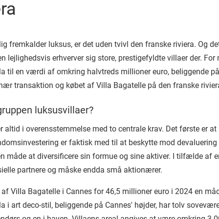
era
kelig fremkalder luksus, er det uden tvivl den franske riviera. Og 
 lejlighedsvis erhverver sig store, prestigefyldte villaer der. Fo
la til en værdi af omkring halvtreds millioner euro, beliggende p
nær transaktion og købet af Villa Bagatelle på den franske rivier
ruppen luksusvillaer?
r altid i overensstemmelse med to centrale krav. Det første er at 
ndomsinvestering er faktisk med til at beskytte mod devaluering
n måde at diversificere sin formue og sine aktiver. I tilfælde af
sielle partnere og måske endda små aktionærer.
f Villa Bagatelle i Cannes for 46,5 millioner euro i 2024 en må
a i art deco-stil, beliggende på Cannes' højder, har tolv sovevær
ndørs og en i haven. Villaens areal angives at være omkring 3.0