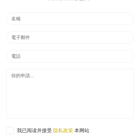
名
稱
電
子
郵
電
件
話
你
的
申
請
.
.
.
我已阅读并接受
隐私政策
本网站