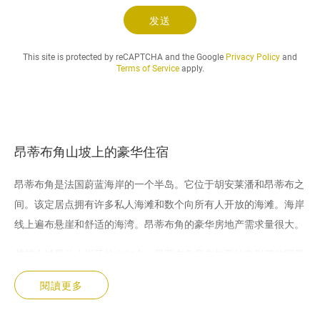
发送
This site is protected by reCAPTCHA and the Google
Privacy Policy
and
Terms of Service
apply.
昂蒂布角山坡上的豪华住宿
昂蒂布角是法国蔚蓝海岸的一个半岛。它位于胡安莱潘和昂蒂布之
间。该定居点拥有许多私人海滩和数个向所有人开放的海滩。海岸
线上遍布悬崖和舒适的海湾。昂蒂布角的豪华房地产需求量很大。
梦想之城是什么样子的？如今，昂蒂布角是参加戛纳电影节的明星
们最喜欢的度假胜地。地中海气候和豪华的房产让您可以享受广阔
閱讀更多
美丽的海滩和无人居住的地区。各种远足小径让您欣赏这个地方的
美景。例如，走私者小径让您可以探索整个昂蒂布角的沿海地区。