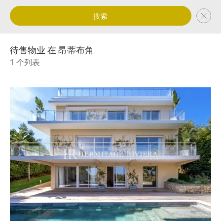
搜索
待售物业 在 昂蒂布角
1 个列表