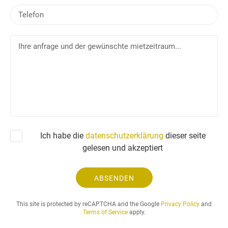
m
T
a
e
i
l
l
I
e
h
f
r
o
e
n
a
n
f
r
a
Ich habe die
datenschutzerklärung
dieser seite
g
gelesen und akzeptiert
e
u
n
ABSENDEN
d
d
This site is protected by reCAPTCHA and the Google
Privacy Policy
and
e
Terms of Service
apply.
r