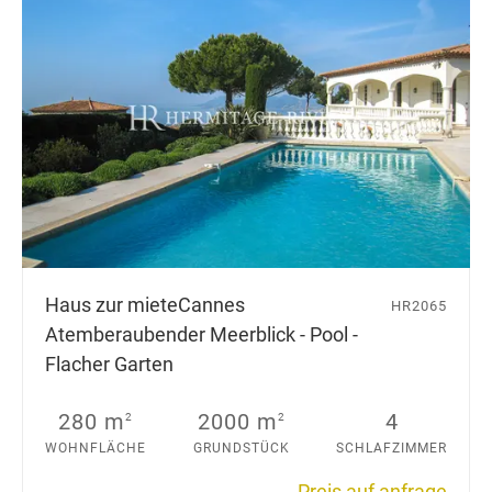
Haus zur miete
Cannes
HR2065
Atemberaubender Meerblick - Pool -
Flacher Garten
280 m
2000 m
4
2
2
WOHNFLÄCHE
GRUNDSTÜCK
SCHLAFZIMMER
Preis auf anfrage