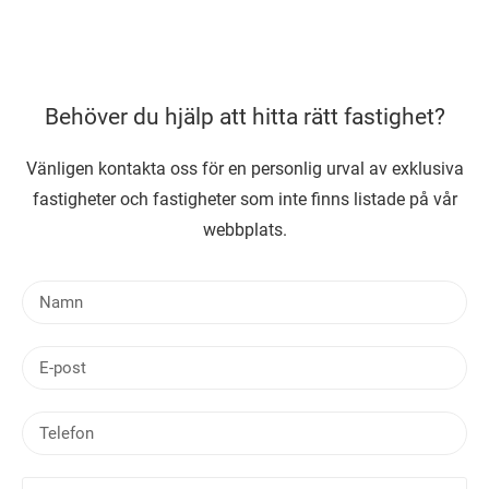
Behöver du hjälp att hitta rätt fastighet?
Vänligen kontakta oss för en personlig urval av exklusiva
fastigheter och fastigheter som inte finns listade på vår
webbplats.
N
a
m
E
n
-
p
T
o
e
s
l
t
D