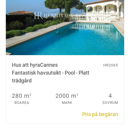
Hus att hyra
Cannes
HR2065
Fantastisk havsutsikt - Pool - Platt
trädgård
280 m
2000 m
4
2
2
BOAREA
MARK
SOVRUM
Pris på begäran