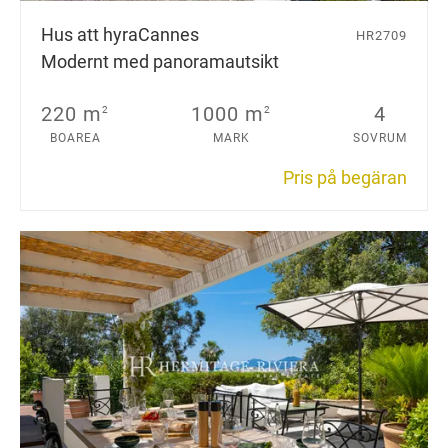
Hus att hyra
Cannes
HR2709
Modernt med panoramautsikt
220 m
1000 m
4
2
2
BOAREA
MARK
SOVRUM
Pris på begäran