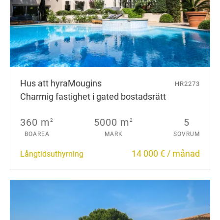
Hus att hyra
Mougins
HR2273
Charmig fastighet i gated bostadsrätt
360 m
5000 m
5
2
2
BOAREA
MARK
SOVRUM
14 000 € / månad
Långtidsuthyrning