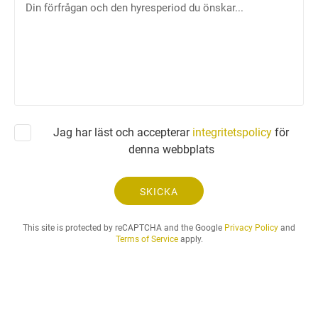
e
i
f
n
o
f
n
ö
r
f
r
å
Jag har läst och accepterar
integritetspolicy
för
g
denna webbplats
a
n
o
SKICKA
c
h
This site is protected by reCAPTCHA and the Google
Privacy Policy
and
d
Terms of Service
apply.
e
n
h
y
r