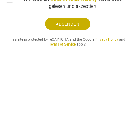
g
gelesen und akzeptiert
e
u
n
ABSENDEN
d
d
This site is protected by reCAPTCHA and the Google
Privacy Policy
and
e
Terms of Service
apply.
r
g
e
w
ü
n
s
c
h
t
e
m
i
e