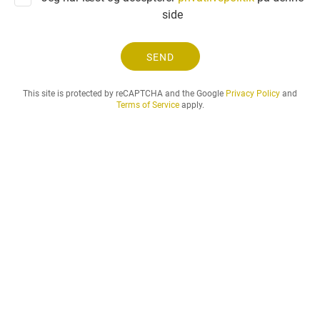
i
side
n
g
o
SEND
g
d
This site is protected by reCAPTCHA and the Google
Privacy Policy
and
e
Terms of Service
apply.
n
l
e
j
e
p
e
r
i
o
d
e
,
d