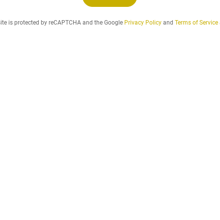
o
g
site is protected by reCAPTCHA and the Google
Privacy Policy
and
Terms of Service
d
e
n
l
e
j
e
p
e
r
i
o
d
e
,
d
u
ø