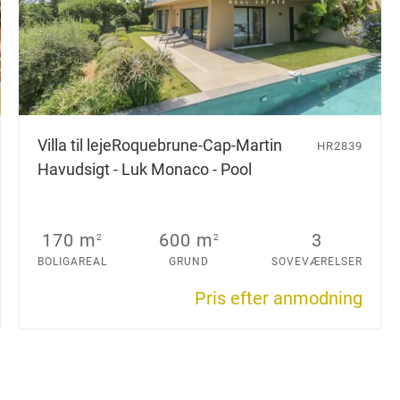
Villa til leje
Roquebrune-Cap-Martin
HR2839
Havudsigt - Luk Monaco - Pool
170 m
600 m
3
2
2
BOLIGAREAL
GRUND
SOVEVÆRELSER
Pris efter anmodning