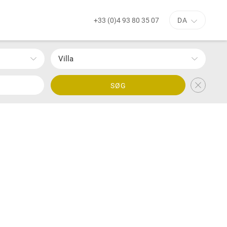
+33 (0)4 93 80 35 07
DA
Villa
SØG