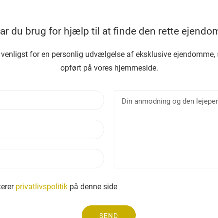
ar du brug for hjælp til at finde den rette ejendo
 venligst for en personlig udvælgelse af eksklusive ejendomme, 
opført på vores hjemmeside.
N
D
a
i
v
n
E
n
a
m
n
a
T
i
o
e
l
d
l
n
e
erer
privatlivspolitik
på denne side
i
f
n
o
g
SEND
n