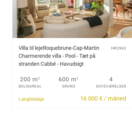
Villa til leje
Roquebrune-Cap-Martin
HR2963
Charmerende villa - Pool - Tæt på
stranden Cabbé - Havudsigt
200 m
600 m
4
2
2
BOLIGAREAL
GRUND
SOVEVÆRELSER
16 000 € / måned
Langtidsleje