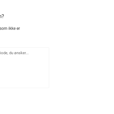
m?
som ikke er
m