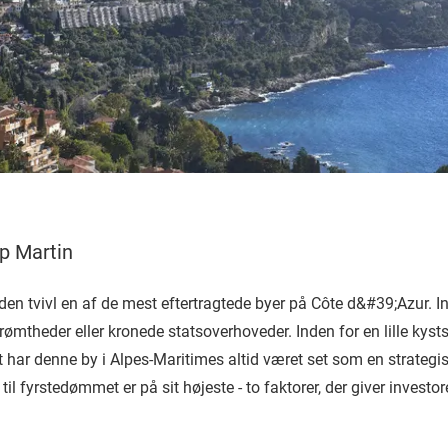
p Martin
n tvivl en af de mest eftertragtede byer på Côte d&#39;Azur. In
rømtheder eller kronede statsoverhoveder. Inden for en lille kyst
t har denne by i Alpes-Maritimes altid været set som en strategi
il fyrstedømmet er på sit højeste - to faktorer, der giver investor