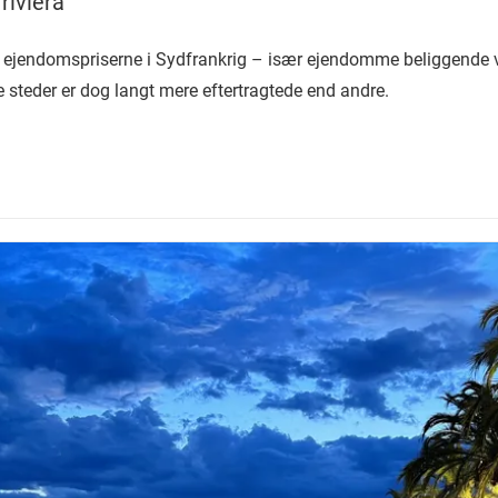
riviera
å ejendomspriserne i Sydfrankrig – især ejendomme beliggende v
le steder er dog langt mere eftertragtede end andre.