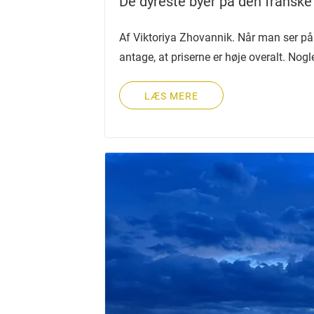
De dyreste byer på den franske 
Af Viktoriya Zhovannik. Når man ser p
antage, at priserne er høje overalt. Nog
LÆS MERE