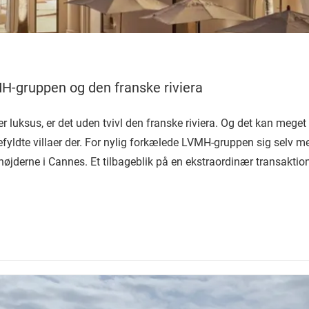
MH-gruppen og den franske riviera
lder luksus, er det uden tvivl den franske riviera. Og det kan meg
gefyldte villaer der. For nylig forkælede LVMH-gruppen sig selv me
højderne i Cannes. Et tilbageblik på en ekstraordinær transaktio