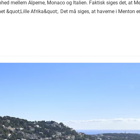
hed mellem Alperne, Monaco og Italien. Faktisk siges det, at Men
net &quot;Lille Afrika&quot;. Det må siges, at haverne i Menton er