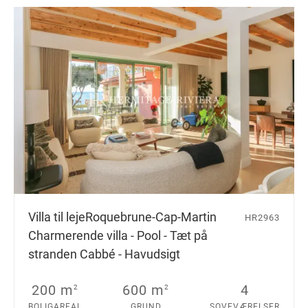
Villa til leje
Roquebrune-Cap-Martin
HR2963
Charmerende villa - Pool - Tæt på
stranden Cabbé - Havudsigt
200 m
600 m
4
2
2
BOLIGAREAL
GRUND
SOVEVÆRELSER