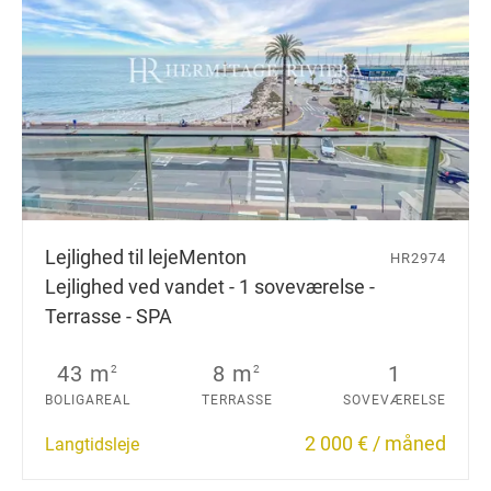
Lejlighed til leje
Menton
HR2974
Lejlighed ved vandet - 1 soveværelse -
Terrasse - SPA
43 m
8 m
1
2
2
BOLIGAREAL
TERRASSE
SOVEVÆRELSE
2 000 € / måned
Langtidsleje