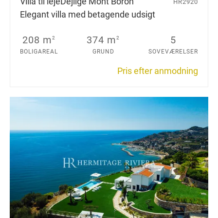
Villa til leje
Dejlige Mont Boron
HR2920
Elegant villa med betagende udsigt
208 m
374 m
5
2
2
BOLIGAREAL
GRUND
SOVEVÆRELSER
Pris efter anmodning