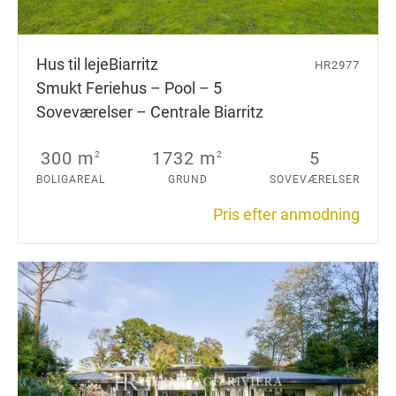
Hus til leje
Biarritz
HR2977
Smukt Feriehus – Pool – 5
Soveværelser – Centrale Biarritz
300 m
1732 m
5
2
2
BOLIGAREAL
GRUND
SOVEVÆRELSER
Pris efter anmodning