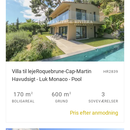
Villa til leje
Roquebrune-Cap-Martin
HR2839
Havudsigt - Luk Monaco - Pool
170 m
600 m
3
2
2
BOLIGAREAL
GRUND
SOVEVÆRELSER
Pris efter anmodning