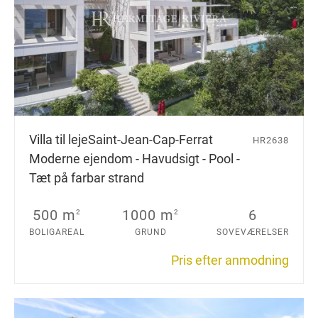
Villa til leje
Saint-Jean-Cap-Ferrat
HR2638
Moderne ejendom - Havudsigt - Pool -
Tæt på farbar strand
500 m
1000 m
6
2
2
BOLIGAREAL
GRUND
SOVEVÆRELSER
Pris efter anmodning