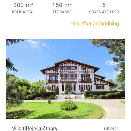
300 m
150 m
5
2
2
BOLIGAREAL
TERRASSE
SOVEVÆRELSER
Pris efter anmodning
Villa til leje
Guéthary
HR2981