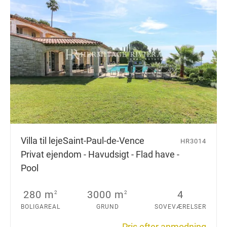
Villa til leje
Saint-Paul-de-Vence
HR3014
Privat ejendom - Havudsigt - Flad have -
Pool
280 m
3000 m
4
2
2
BOLIGAREAL
GRUND
SOVEVÆRELSER
Pris efter anmodning