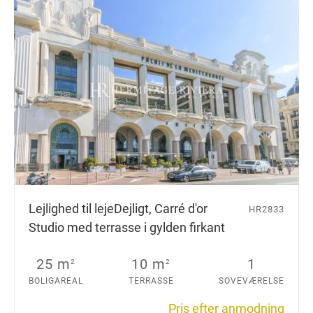
Lejlighed til leje
Dejligt, Carré d'or
HR2833
Studio med terrasse i gylden firkant
25 m
10 m
1
2
2
BOLIGAREAL
TERRASSE
SOVEVÆRELSE
Pris efter anmodning