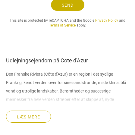
o
SEND
g
d
This site is protected by reCAPTCHA and the Google
Privacy Policy
and
e
Terms of Service
apply.
n
l
e
j
e
Udlejningsejendom på Cote d'Azur
p
e
Den Franske Riviera (Côte d'Azur) er en region i det sydlige
r
i
Frankrig, kendt verden over for sine sandstrande, milde klima, blå
o
vand og utrolige landskaber. Berømtheder og succesrige
d
mennesker fra hele verden stræber efter at slappe af, nyde
e
smukke landskaber, elitefester, festivaler og den utrolige smag af
,
d
det lokale køkken på Cote d'Azur.
LÆS MERE
u
ø
Ud over et bredt udvalg af feriesteder og hoteller er der mulighed