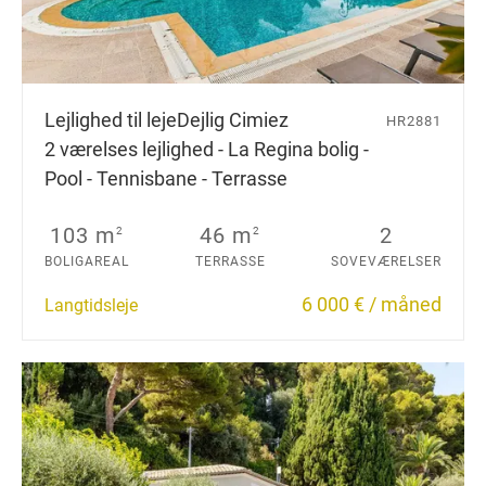
Lejlighed til leje
Dejlig Cimiez
HR2881
2 værelses lejlighed - La Regina bolig -
Pool - Tennisbane - Terrasse
103 m
46 m
2
2
2
BOLIGAREAL
TERRASSE
SOVEVÆRELSER
6 000 € / måned
Langtidsleje