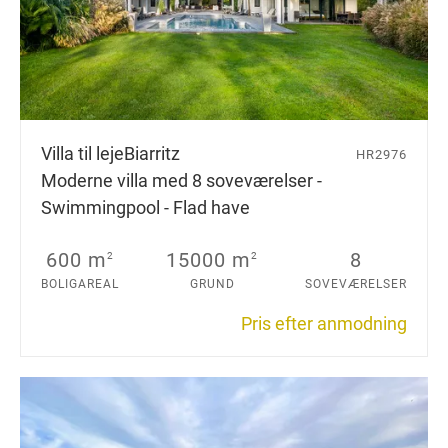
Villa til leje
Biarritz
HR2976
Moderne villa med 8 soveværelser -
Swimmingpool - Flad have
600 m
15000 m
8
2
2
BOLIGAREAL
GRUND
SOVEVÆRELSER
Pris efter anmodning