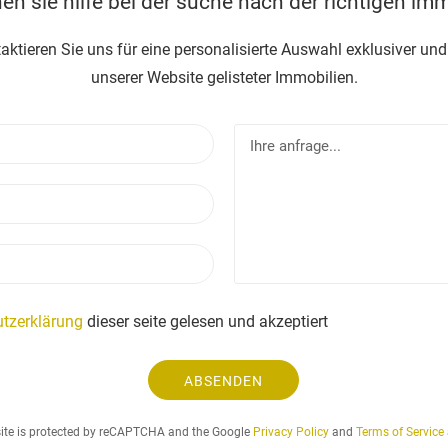
en sie hilfe bei der suche nach der richtigen imm
taktieren Sie uns für eine personalisierte Auswahl exklusiver und
unserer Website gelisteter Immobilien.
N
I
a
h
m
r
E
e
e
-
a
m
n
T
a
f
e
i
r
l
l
a
e
tzerklärung
dieser seite gelesen und akzeptiert
g
f
e
o
.
ABSENDEN
n
.
.
site is protected by reCAPTCHA and the Google
Privacy Policy
and
Terms of Service