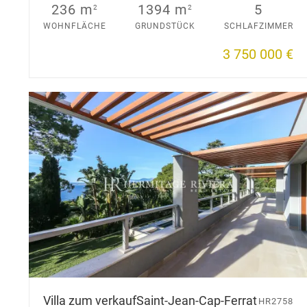
236 m
1394 m
5
2
2
WOHNFLÄCHE
GRUNDSTÜCK
SCHLAFZIMMER
3 750 000 €
Villa zum verkauf
Saint-Jean-Cap-Ferrat
HR2758