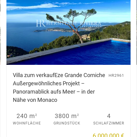
Villa zum verkauf
Eze Grande Corniche
HR2961
Außergewöhnliches Projekt –
Panoramablick aufs Meer – in der
Nähe von Monaco
240 m
3800 m
4
2
2
WOHNFLÄCHE
GRUNDSTÜCK
SCHLAFZIMMER
6 000 000 €