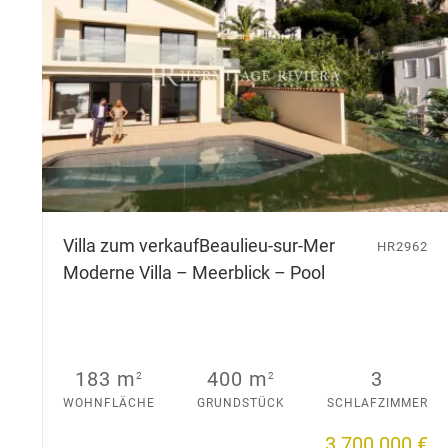
Villa zum verkauf
Beaulieu-sur-Mer
HR2962
Moderne Villa – Meerblick – Pool
183 m
400 m
3
2
2
WOHNFLÄCHE
GRUNDSTÜCK
SCHLAFZIMMER
3 700 000 €