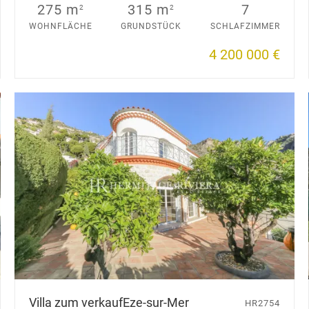
275 m
315 m
7
2
2
WOHNFLÄCHE
GRUNDSTÜCK
SCHLAFZIMMER
4 200 000 €
Villa zum verkauf
Eze-sur-Mer
HR2754