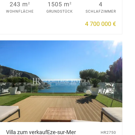
243 m
1505 m
4
2
2
WOHNFLÄCHE
GRUNDSTÜCK
SCHLAFZIMMER
4 700 000 €
Villa zum verkauf
Eze-sur-Mer
HR2750