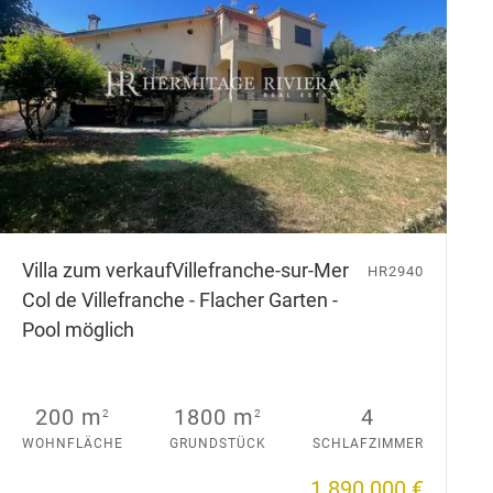
Villa zum verkauf
Villefranche-sur-Mer
HR2940
Col de Villefranche - Flacher Garten -
Pool möglich
200 m
1800 m
4
2
2
WOHNFLÄCHE
GRUNDSTÜCK
SCHLAFZIMMER
1 890 000 €