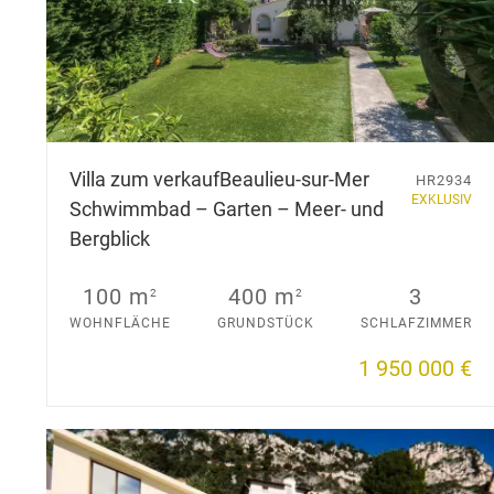
Villa zum verkauf
Beaulieu-sur-Mer
HR2934
EXKLUSIV
Schwimmbad – Garten – Meer- und
Bergblick
100 m
400 m
3
2
2
WOHNFLÄCHE
GRUNDSTÜCK
SCHLAFZIMMER
1 950 000 €