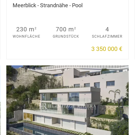
Meerblick - Strandnähe - Pool
230 m
700 m
4
2
2
WOHNFLÄCHE
GRUNDSTÜCK
SCHLAFZIMMER
3 350 000 €