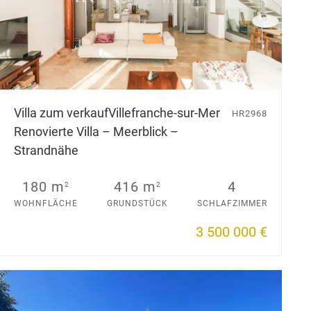
Villa zum verkauf
Villefranche-sur-Mer
HR2968
Renovierte Villa – Meerblick –
Strandnähe
180 m
416 m
4
2
2
WOHNFLÄCHE
GRUNDSTÜCK
SCHLAFZIMMER
3 500 000 €