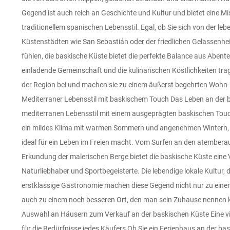
Gegend ist auch reich an Geschichte und Kultur und bietet eine
Reiseziele in Spanien geworden und zieht Käufer aus der ganzen W
traditionellem spanischen Lebensstil. Egal, ob Sie sich von der l
atemberaubender Naturschönheit, einzigartiger Kultur und der Nähe 
Küstenstädten wie San Sebastián oder der friedlichen Gelassenhei
und San Sebastián macht die Region zu einer attraktiven Wahl für
fühlen, die baskische Küste bietet die perfekte Balance aus Aben
Nachfrage nach Immobilien im Baskenland weiter steigt, gibt es r
einladende Gemeinschaft und die kulinarischen Köstlichkeiten trag
diejenigen, die sowohl in Wohnimmobilien als auch in Ferienhä
der Region bei und machen sie zu einem äußerst begehrten Wohn- u
Hauspreise an der baskischen Küste können je nach Lage und Art der Immobil
Mediterraner Lebensstil mit baskischem Touch Das Leben an der 
Während Städte näher an der Küste tendenziell höhere Preise 
mediterranen Lebensstil mit einem ausgeprägten baskischen Touch
Möglichkeiten, Häuser zu finden, die in charmanten Dörfern im
ein mildes Klima mit warmen Sommern und angenehmen Wintern, 
Leistungs-Verhältnis bieten. Egal, ob Sie ein Luxushaus oder eine b
ideal für ein Leben im Freien macht. Vom Surfen an den atembera
die baskische Küste bleibt eine ausgezeichnete Investitionsmöglichkeit.
Erkundung der malerischen Berge bietet die baskische Küste eine V
Riviera zusammen, um Ihr Traumhaus an der baskischen Küste zu fi
Naturliebhaber und Sportbegeisterte. Die lebendige lokale Kultur, d
sind wir bestrebt, Ihnen zu helfen, das perfekte Zuhause an der bas
erstklassige Gastronomie machen diese Gegend nicht nur zu einem
erfahrenes Team aus Immobilienexperten kennt den lokale
auch zu einem noch besseren Ort, den man sein Zuhause nennen k
maßgeschneiderte Beratung bieten, damit Sie fundierte Entscheidu
Auswahl an Häusern zum Verkauf an der baskischen Küste Eine vi
Sie ein Luxushaus an der baskischen Küste oder ein charmantes
für die Bedürfnisse jedes Käufers Ob Sie ein Ferienhaus an der ba
sind hier, um Sie durch jeden Schritt des Kaufprozesses zu führen. Beg