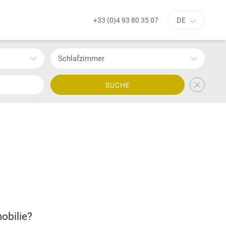
+33 (0)4 93 80 35 07
DE
Schlafzimmer
SUCHE
obilie?