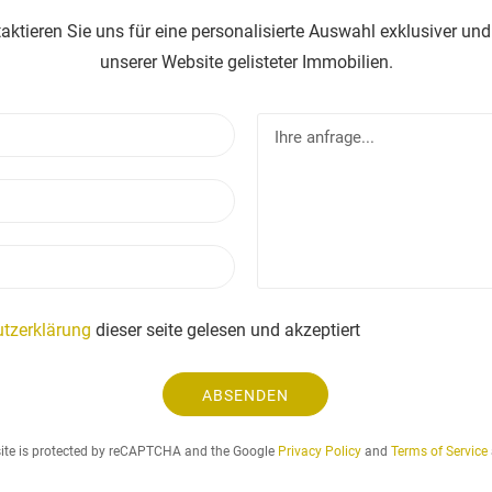
taktieren Sie uns für eine personalisierte Auswahl exklusiver und
unserer Website gelisteter Immobilien.
N
I
a
h
m
r
E
e
e
-
a
m
n
T
a
f
e
i
r
l
l
a
e
tzerklärung
dieser seite gelesen und akzeptiert
g
f
e
o
.
ABSENDEN
n
.
.
site is protected by reCAPTCHA and the Google
Privacy Policy
and
Terms of Service