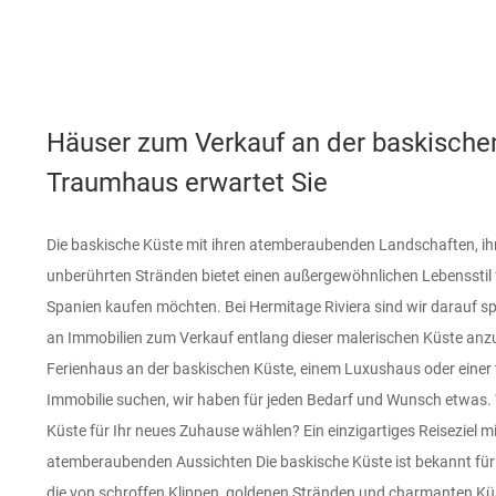
Häuser zum Verkauf an der baskischen
Traumhaus erwartet Sie
Die baskische Küste mit ihren atemberaubenden Landschaften, ihr
Komfort und Eleganz. Traditionelle baskische Häuser: Erleben Sie d
unberührten Stränden bietet einen außergewöhnlichen Lebensstil fü
des Baskenlandes mit traditionellen baskischen Häusern. Diese
Spanien kaufen möchten. Bei Hermitage Riviera sind wir darauf spe
unverwechselbare Architektur gekennzeichnet sind, bieten
an Immobilien zum Verkauf entlang dieser malerischen Küste anzu
Atmosphäre, die das reiche kulturelle Erbe der Region widerspiege
Ferienhaus an der baskischen Küste, einem Luxushaus oder einer 
einem Zweitwohnsitz oder einem Feriendomizil suchen, könnte ein Fe
Immobilie suchen, wir haben für jeden Bedarf und Wunsch etwas. 
Küste die perfekte Lösung sein. Diese Immobilien sind ideal in
Küste für Ihr neues Zuhause wählen? Ein einzigartiges Reiseziel m
einfachen Zugang zu Stränden und lokalen Sehenswürdigkeiten und sind
atemberaubenden Aussichten Die baskische Küste ist bekannt für
Entspannen und Erholen. Trends auf dem Immobilienmarkt an d
die von schroffen Klippen, goldenen Stränden und charmanten Küs
Beliebtheit und Investitionsmöglichkeiten Die baskische Küste is