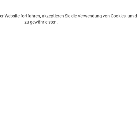
r Website fortfahren, akzeptieren Sie die Verwendung von Cookies, um di
zu gewährleisten.
Immobilien zum Verkauf an der französischen Riviera
Immobilien zum Verkauf in Nizza
Zum Verkauf stehende Immobilien in Beaulieu-sur-Mer
Zum Verkauf stehende Immobilien in Saint-Jean-Cap-Ferrat
Immobilien zum Verkauf in Villefranche-sur-Mer
Immobilien zum Verkauf in Eze
Zum Verkauf stehende Immobilien in Cap-d’Ail
Immobilien zum Verkauf in Roquebrune-Cap-Martin
Zum Verkauf stehende Immobilien in Beausoleil
Immobilien zum Verkauf in La-Turbie
Zum Verkauf stehende Immobilien in Menton
Zum Verkauf stehende Immobilien in Cannes
Immobilien zum Verkauf in Südfrankreich