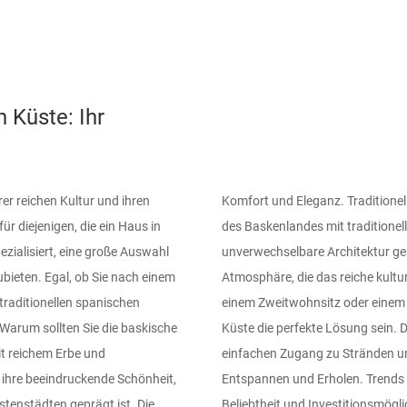
 Küste: Ihr
er reichen Kultur und ihren
en Charme und die Geschichte
r diejenigen, die ein Haus in
 Häuser, die oft durch eine
zialisiert, eine große Auswahl
 eine warme und einladende
bieten. Egal, ob Sie nach einem
lt. Ferienhäuser: Wenn Sie nach
traditionellen spanischen
rienhaus an der baskischen
Warum sollten Sie die baskische
 Küstennähe gelegen und bieten
it reichem Erbe und
 ein idealer Ort zum
 ihre beeindruckende Schönheit,
er baskischen Küste Wachsende
tenstädten geprägt ist. Die
t zu einem der begehrtesten