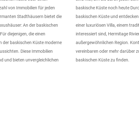
zahl von Immobilien für jeden
 Häusern zum Verkauf an der
armanten Stadthäusern bietet die
hre Bedürfnisse. Egal, ob Sie an
Luxushäuser: An der baskischen
er einem Ferienhaus in Spanien
Für diejenigen, die einen
önen Immobilien in dieser
n der baskischen Küste moderne
m einen Besichtigungstermin zu
ssichten. Diese Immobilien
können, Ihr Traumhaus an der
d und bieten unvergleichlichen
baskischen Küste zu finden.