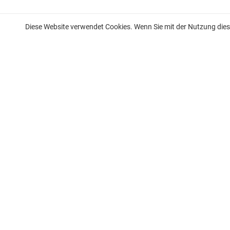
Diese Website verwendet Cookies. Wenn Sie mit der Nutzung diese
Wohnung zum Verkauf an der französischen Riviera
Wohnung zu verkaufen in Nizza
Wohnung zu verkaufen in Beaulieu-sur-Mer
Wohnung zu verkaufen in Saint-Jean-Cap-Ferrat
Wohnung zum Verkauf in Villefranche-sur-Mer
Wohnung zu verkaufen in Eze
Wohnung zu verkaufen in Cap-d’Ail
Wohnung zum Verkauf in Roquebrune-Cap-Martin
Wohnung zum Verkauf in Beausoleil
Wohnung zum Verkauf in La Turbie
Wohnung zu verkaufen in Menton
Wohnung zu verkaufen in Cannes
Wohnung zu verkaufen Südfrankreich