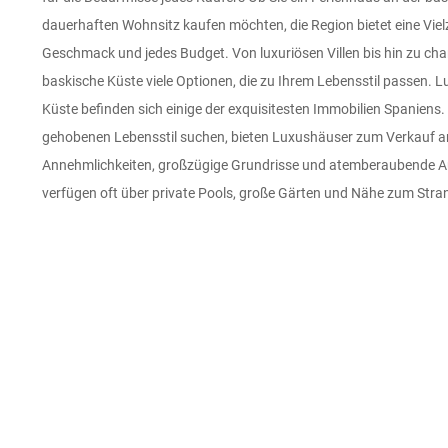
dauerhaften Wohnsitz kaufen möchten, die Region bietet eine Viel
baskische Küste noch heute Durchsuchen Sie unsere Angebote an
Geschmack und jedes Budget. Von luxuriösen Villen bis hin zu ch
baskischen Küste und entdecken Sie die perfekte Immobilie für I
baskische Küste viele Optionen, die zu Ihrem Lebensstil passen. 
einer luxuriösen Villa, einem traditionellen baskischen Haus od
Küste befinden sich einige der exquisitesten Immobilien Spaniens. 
interessiert sind, Hermitage Riviera bietet eine Auswahl an wundersch
gehobenen Lebensstil suchen, bieten Luxushäuser zum Verkauf a
außergewöhnlichen Region. Kontaktieren Sie uns noch heute, u
Annehmlichkeiten, großzügige Grundrisse und atemberaubende Au
vereinbaren oder mehr darüber zu erfahren, wie wir Ihnen helfen 
verfügen oft über private Pools, große Gärten und Nähe zum Stran