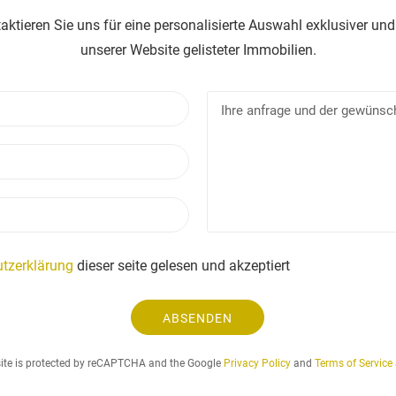
taktieren Sie uns für eine personalisierte Auswahl exklusiver und
unserer Website gelisteter Immobilien.
N
I
a
h
m
r
E
e
e
-
a
m
n
T
a
f
e
i
r
l
l
a
e
tzerklärung
dieser seite gelesen und akzeptiert
g
f
e
o
u
ABSENDEN
n
n
d
site is protected by reCAPTCHA and the Google
Privacy Policy
and
Terms of Service
d
e