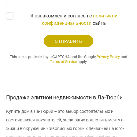
о
с
Я ознакомлен и согласен с
политикой
.
конфиденциальности
сайта
.
.
ОТПРАВИТЬ
This site is protected by reCAPTCHA and the Google
Privacy Policy
and
Terms of Service
apply.
Продажа элитной недвижимости в Ла-Тюрби
Купить дом в Ла-Тюрби – это выбор состоятельных и
состоявшихся покупателей, желающих воплотить мечту о
жизни в окружении живописных горных пейзажей на юго-
востоке Франции. Из панорамных окон фешенебельных