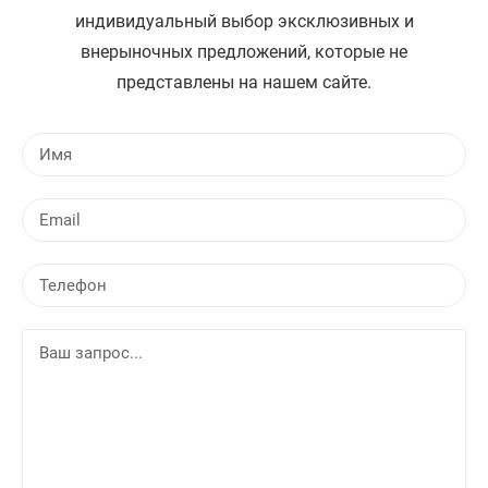
индивидуальный выбор эксклюзивных и
внерыночных предложений, которые не
представлены на нашем сайте.
И
м
я
E
m
a
Т
i
е
l
л
В
е
а
ф
ш
о
з
н
а
п
р