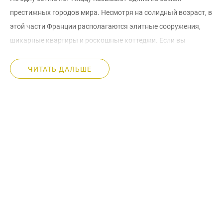
престижных городов мира. Несмотря на солидный возраст, в
этой части Франции располагаются элитные сооружения,
шикарные квартиры и роскошные коттеджи. Если вы
мечтаете купить виллу в Ницце, нужно обращать внимание
на престижность каждого района.
ЧИТАТЬ ДАЛЬШЕ
Особенности выбора района для покупки виллы
в Ницце
Мон Борон – сердце Ниццы. Мон Борон – это часть города,
которая раскинулась на живописных холмах. Такое
уникальное местоположение позволяет часами любоваться
шикарными видами. Огромные лесные площади (примерно
60 гектаров) прекрасно подходят для продолжительных
прогулок, спортивных тренировок и романтических
свиданий. Такая местность подходит для тех, кто намерен
купить дом в Ницце со всеми удобствами: бассейном,