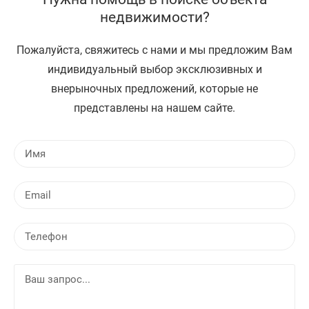
недвижимости?
Пожалуйста, свяжитесь с нами и мы предложим Вам
индивидуальный выбор эксклюзивных и
внерыночных предложений, которые не
представлены на нашем сайте.
И
м
я
E
m
a
Т
i
е
l
л
В
е
а
ф
ш
о