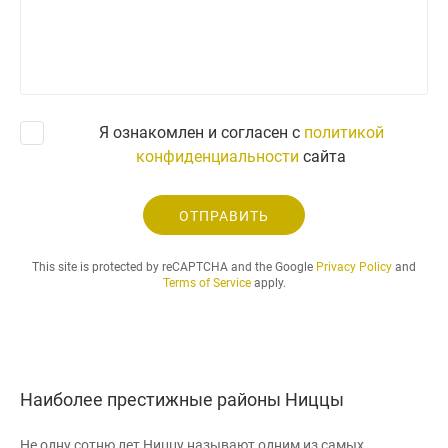
з
н
а
п
р
о
с
Я ознакомлен и согласен с
политикой
.
конфиденциальности
сайта
.
.
ОТПРАВИТЬ
This site is protected by reCAPTCHA and the Google
Privacy Policy
and
Terms of Service
apply.
Наиболее престижные районы Ниццы
Не одну сотню лет Ниццу называют одним из самых