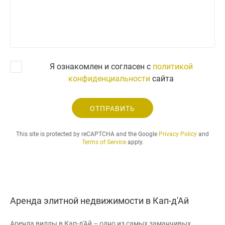
з
н
а
п
р
о
с
Я ознакомлен и согласен с
политикой
и
конфиденциальности
сайта
ж
е
л
ОТПРАВИТЬ
а
е
This site is protected by reCAPTCHA and the Google
Privacy Policy
and
м
Terms of Service
apply.
ы
й
п
е
р
Аренда элитной недвижимости в Кап-д'Ай
и
о
Аренда виллы в Кап-д'Ай – одно из самых заманчивых