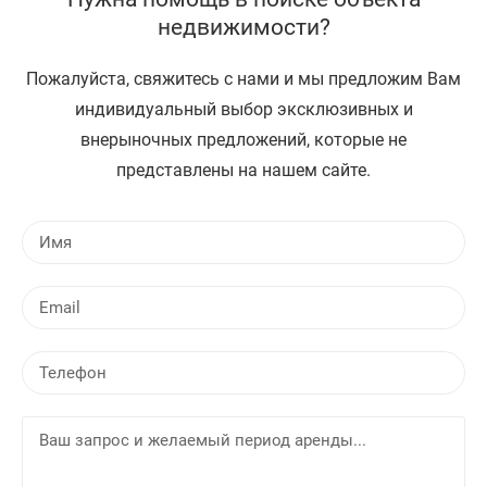
недвижимости?
Пожалуйста, свяжитесь с нами и мы предложим Вам
индивидуальный выбор эксклюзивных и
внерыночных предложений, которые не
представлены на нашем сайте.
И
м
я
E
m
a
Т
i
е
l
л
В
е
а
ф
ш
о