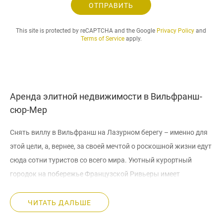
л
ОТПРАВИТЬ
а
е
This site is protected by reCAPTCHA and the Google
Privacy Policy
and
м
Terms of Service
apply.
ы
й
п
е
р
Аренда элитной недвижимости в Вильфранш-
и
сюр-Мер
о
д
а
Снять виллу в Вильфранш на Лазурном берегу – именно для
р
этой цели, а, вернее, за своей мечтой о роскошной жизни едут
е
сюда сотни туристов со всего мира. Уютный курортный
н
городок на побережье Французской Ривьеры имеет
д
ы
холмистый ландшафт, благодаря чему с возвышенности
.
открываются непередаваемой красоты пейзажи. Здесь
ЧИТАТЬ ДАЛЬШЕ
.
темный шоколад черепичных крыш играет на солнце
.