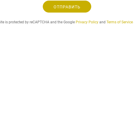
о
е
ОТПРАВИТЬ
н
л
а
site is protected by reCAPTCHA and the Google
Privacy Policy
and
Terms of Service
е
й
п
е
р
и
о
д
а
р
е
н
д
.