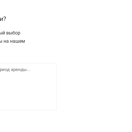
и?
ный выбор
ы на нашем
ш
ж