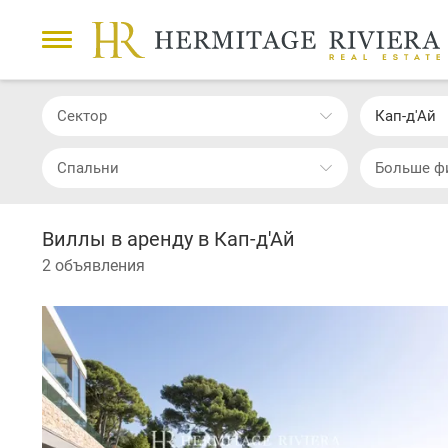
Сектор
Кап-д'Ай
Cпальни
Больше ф
Виллы в аренду в Кап-д'Ай
2 объявления