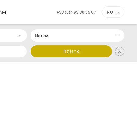
+33 (0)4 93 80 35 07
АМ
RU
Вилла
ПОИСК