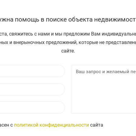
ужна помощь в поиске объекта недвижимост
та, свяжитесь с нами и мы предложим Вам индивидуаль
ных и внерыночных предложений, которые не представлен
сайте.
И
В
м
а
я
E
з
m
а
a
п
Т
i
р
е
l
о
л
с
е
асен с
политикой конфиденциальности
сайта
и
ф