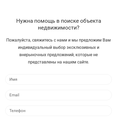
Нужна помощь в поиске объекта
недвижимости?
Пожалуйста, свяжитесь с нами и мы предложим Вам
индивидуальный выбор эксклюзивных и
внерыночных предложений, которые не
представлены на нашем сайте.
И
м
я
E
m
a
Т
i
е
l