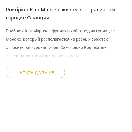
Рокбрюн-Кап-Мартен: жизнь в пограничном
городке Франции
Рокбрюн-Кап-Мартен – французский город на границе с
Монако, который располагается на разных высотах
относительно уровня моря. Само слово Roquebrune
переводится как «коричневая скала».
Несколько слов о регионе.
ЧИТАТЬ ДАЛЬШЕ
Элитные квартиры в Рокбрюн-Кап-Мартен удачно
располагаются вблизи Монако. До города можно добраться
на авто за 10 минут. Лазурный берег Франции привлекает
тех, кто ищет «вторые» квартиры для летнего досуга. Именно
тут заключают самые дорогие сделки по аренде и продаже
недвижимого имущества.