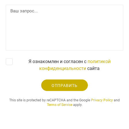
л
В
е
а
ф
ш
о
з
н
а
п
р
о
с
Я ознакомлен и согласен с
политикой
.
конфиденциальности
сайта
.
.
ОТПРАВИТЬ
This site is protected by reCAPTCHA and the Google
Privacy Policy
and
Terms of Service
apply.