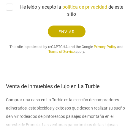
n
t
He leído y acepto la
política de privacidad
i
de este
u
c
sitio
d
o
.
.
ENVIAR
.
This site is protected by reCAPTCHA and the Google
Privacy Policy
and
Terms of Service
apply.
Venta de inmuebles de lujo en La Turbie
Comprar una casa en La Turbie es la elección de compradores
adinerados, establecidos y exitosos que desean realizar su sueño
de vivir rodeados de pintorescos paisajes de montaña en el
sureste de Francia. Las ventanas panorámicas de las lujosas
mansiones ubicadas en las laderas de las montañas revelan