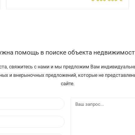
ужна помощь в поиске объекта недвижимост
та, свяжитесь с нами и мы предложим Вам индивидуаль
ных и внерыночных предложений, которые не представлен
сайте.
И
В
м
а
я
E
з
m
а
a
п