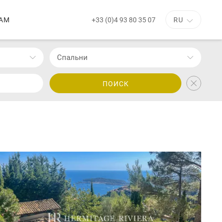
+33 (0)4 93 80 35 07
АМ
RU
Cпальни
ПОИСК