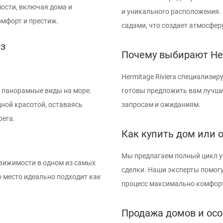
ости, включая дома и
и уникального расположения.
омфорт и престиж.
садами, что создает атмосфер
Эз
Почему выбирают Her
Hermitage Riviera специализир
и панорамные виды на море.
готовы предложить вам лучши
дной красотой, оставаясь
запросам и ожиданиям.
рега.
Как купить дом или о
Мы предлагаем полный цикл у
движимости в одном из самых
сделки. Наши эксперты помогу
 место идеально подходит как
процесс максимально комфор
Продажа домов и осо