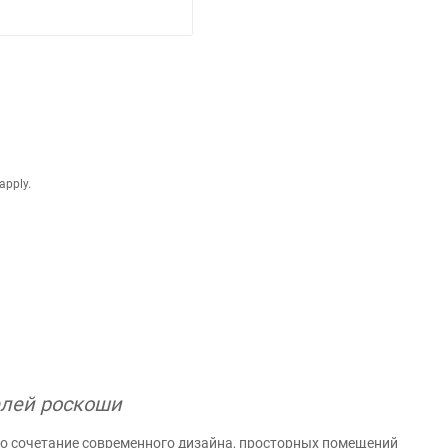
apply.
елей роскоши
то сочетание современного дизайна, просторных помещений