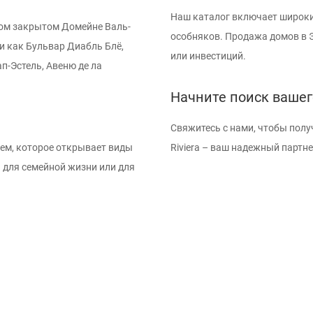
Наш каталог включает широки
ом закрытом Домейне Валь-
особняков. Продажа домов в 
ми как Бульвар Диабль Блё,
или инвестиций.
п-Эстель, Авеню де ла
Начните поиск вашег
Свяжитесь с нами, чтобы полу
ем, которое открывает виды
Riviera – ваш надежный партн
 для семейной жизни или для