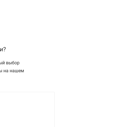
и?
ный выбор
ы на нашем
ш