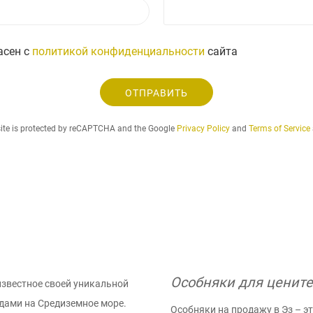
Т
i
р
е
l
о
л
с
е
асен с
политикой конфиденциальности
сайта
.
ф
.
о
.
ОТПРАВИТЬ
н
site is protected by reCAPTCHA and the Google
Privacy Policy
and
Terms of Service
Особняки для ценит
известное своей уникальной
дами на Средиземное море.
Особняки на продажу в Эз – э