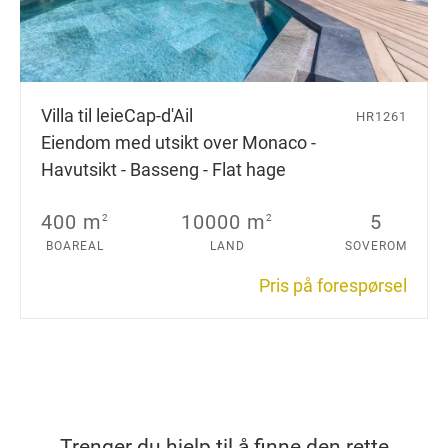
Villa til leie
Cap-d'Ail
HR1261
Eiendom med utsikt over Monaco -
Havutsikt - Basseng - Flat hage
400 m
10000 m
5
2
2
BOAREAL
LAND
SOVEROM
Pris på forespørsel
Trenger du hjelp til å finne den rette