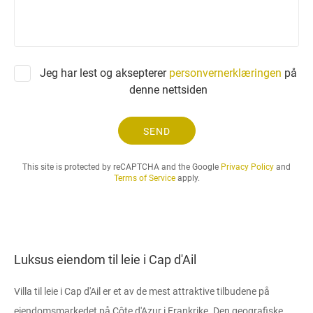
o
r
e
s
p
Jeg har lest og aksepterer
personvernerklæringen
på
ø
denne nettsiden
r
s
e
SEND
l
o
This site is protected by reCAPTCHA and the Google
Privacy Policy
and
g
Terms of Service
apply.
l
e
i
e
p
Luksus eiendom til leie i Cap d'Ail
e
r
Villa til leie i Cap d'Ail er et av de mest attraktive tilbudene på
i
o
eiendomsmarkedet på Côte d'Azur i Frankrike. Den geografiske