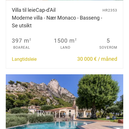
Villa til leie
Cap-d'Ail
HR2353
Moderne villa - Nær Monaco - Basseng -
Se utsikt
397 m
1500 m
5
2
2
BOAREAL
LAND
SOVEROM
30 000 € / måned
Langtidsleie