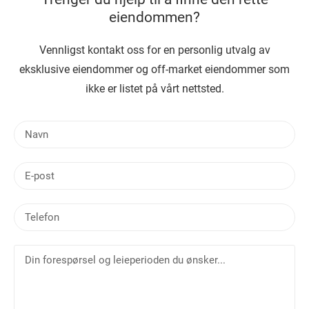
eiendommen?
Vennligst kontakt oss for en personlig utvalg av
eksklusive eiendommer og off-market eiendommer som
ikke er listet på vårt nettsted.
N
a
v
E
n
-
p
T
o
e
s
l
t
D
e
i
f
n
o
f
n