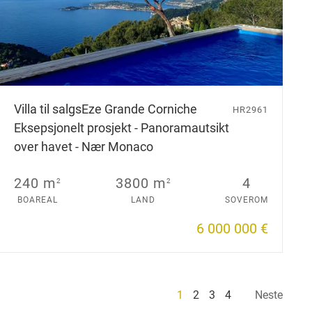
Villa til salgs
Eze Grande Corniche
HR2961
Eksepsjonelt prosjekt - Panoramautsikt
over havet - Nær Monaco
240 m
3800 m
4
2
2
BOAREAL
LAND
SOVEROM
6 000 000 €
1
2
3
4
Neste