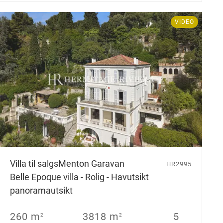
VIDEO
Villa til salgs
Menton Garavan
HR2995
Belle Epoque villa - Rolig - Havutsikt
panoramautsikt
260 m
3818 m
5
2
2