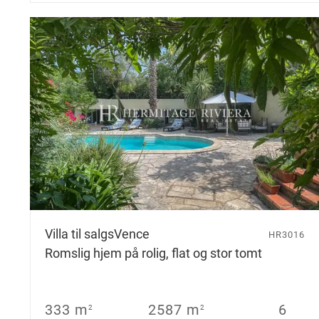
Villa til salgs
Vence
HR3016
Romslig hjem på rolig, flat og stor tomt
333 m
2587 m
6
2
2