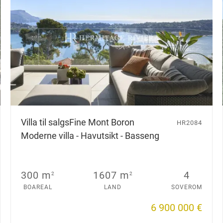
Villa til salgs
Fine Mont Boron
HR2084
Moderne villa - Havutsikt - Basseng
300 m
1607 m
4
2
2
BOAREAL
LAND
SOVEROM
6 900 000 €