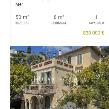
Mer
50 m
8 m
1
2
2
BOAREAL
TERRASSE
SOVEROM
830 000 €