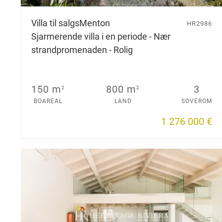
Villa til salgs
Menton
HR2986
Sjarmerende villa i en periode - Nær
strandpromenaden - Rolig
150 m
800 m
3
2
2
BOAREAL
LAND
SOVEROM
1 276 000 €