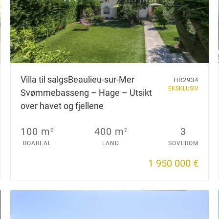
Villa til salgs
Beaulieu-sur-Mer
HR2934
EKSKLUSIV
Svømmebasseng – Hage – Utsikt
over havet og fjellene
100 m
400 m
3
2
2
BOAREAL
LAND
SOVEROM
1 950 000 €