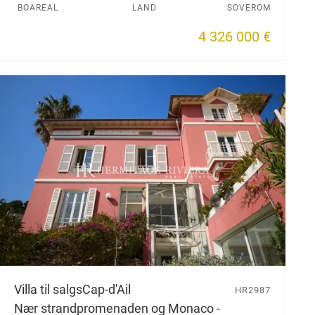
BOAREAL
LAND
SOVEROM
4 326 000 €
Villa til salgs
Cap-d'Ail
HR2987
Nær strandpromenaden og Monaco -