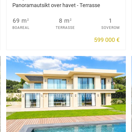
Panoramautsikt over havet - Terrasse
69 m
8 m
1
2
2
BOAREAL
TERRASSE
SOVEROM
599 000 €