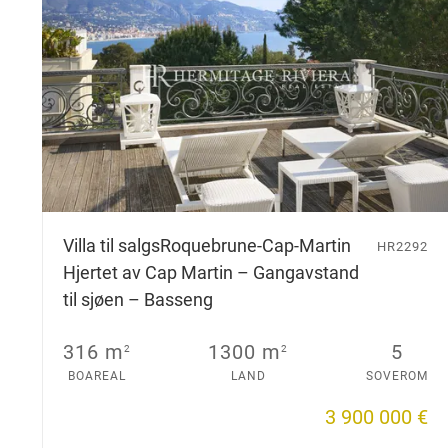
Villa til salgs
Roquebrune-Cap-Martin
HR2292
Hjertet av Cap Martin – Gangavstand
til sjøen – Basseng
316 m
1300 m
5
2
2
BOAREAL
LAND
SOVEROM
3 900 000 €