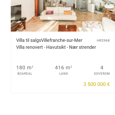
Villa til salgs
Villefranche-sur-Mer
HR2968
Villa renovert - Havutsikt - Nær strender
180 m
416 m
4
2
2
BOAREAL
LAND
SOVEROM
3 500 000 €