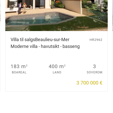
Villa til salgs
Beaulieu-sur-Mer
HR2962
Moderne villa - havutsikt - basseng
183 m
400 m
3
2
2
BOAREAL
LAND
SOVEROM
3 700 000 €