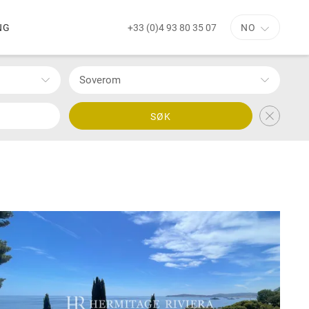
+33 (0)4 93 80 35 07
NG
NO
Soverom
SØK