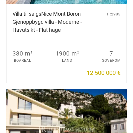
Villa til salgs
Nice Mont Boron
HR2983
Gjenoppbygd villa - Moderne -
Havutsikt - Flat hage
380 m
1900 m
7
2
2
BOAREAL
LAND
SOVEROM
12 500 000 €