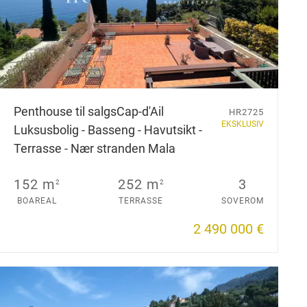
Penthouse til salgs
Cap-d'Ail
HR2725
EKSKLUSIV
Luksusbolig - Basseng - Havutsikt -
Terrasse - Nær stranden Mala
152 m
252 m
3
2
2
BOAREAL
TERRASSE
SOVEROM
2 490 000 €