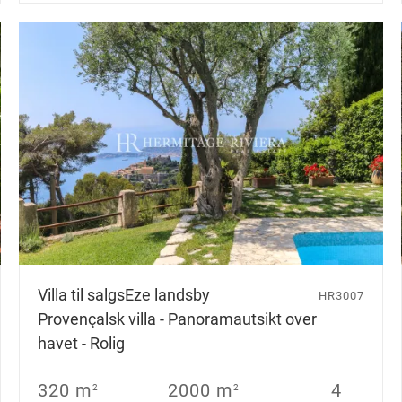
Villa til salgs
Eze landsby
HR3007
Provençalsk villa - Panoramautsikt over
havet - Rolig
320 m
2000 m
4
2
2