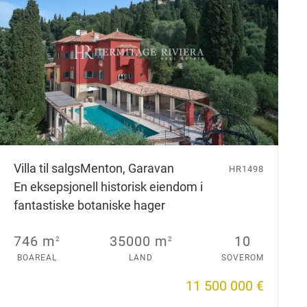
Villa til salgs
Menton, Garavan
HR1498
En eksepsjonell historisk eiendom i
fantastiske botaniske hager
746 m
35000 m
10
2
2
BOAREAL
LAND
SOVEROM
11 500 000 €