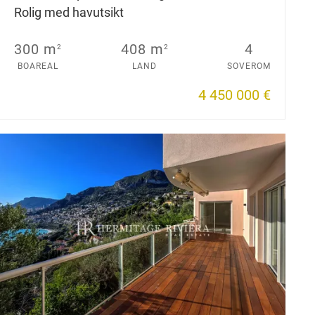
Rolig med havutsikt
300 m
408 m
4
2
2
BOAREAL
LAND
SOVEROM
4 450 000 €