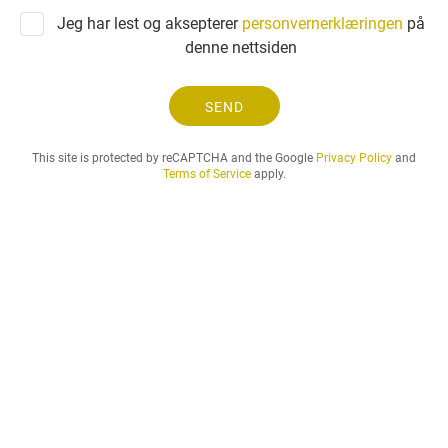
p
Jeg har lest og aksepterer
personvernerklæringen
på
ø
denne nettsiden
r
s
e
SEND
l
o
This site is protected by reCAPTCHA and the Google
Privacy Policy
and
g
Terms of Service
apply.
l
e
i
e
p
e
r
i
o
d
e
n