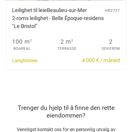
Leilighet til leie
Beaulieu-sur-Mer
HR2727
2-roms leilighet - Belle Époque-residens
"Le Bristol"
100 m
2 m
2
2
2
BOAREAL
TERRASSE
SOVEROM
4 000 € / måned
Langtidsleie
Trenger du hjelp til å finne den rette
eiendommen?
Vennligst kontakt oss for en personlig utvalg av