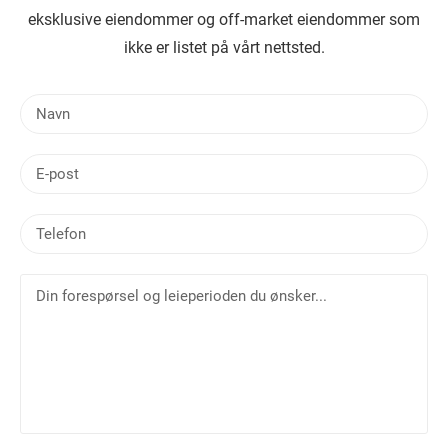
eksklusive eiendommer og off-market eiendommer som
ikke er listet på vårt nettsted.
N
a
v
E
n
-
p
T
o
e
s
l
t
D
e
i
f
n
o
f
n
o
r
e
s