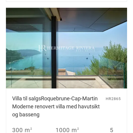
Villa til salgs
Roquebrune-Cap-Martin
HR2865
Moderne renovert villa med havutsikt
og basseng
300 m
1000 m
5
2
2