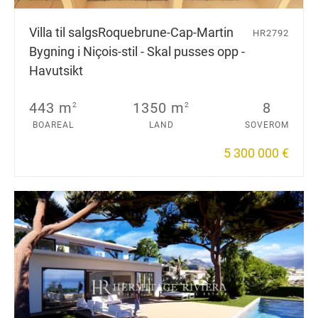
Villa til salgs
Roquebrune-Cap-Martin
HR2792
Bygning i Niçois-stil - Skal pusses opp -
Havutsikt
443 m
1350 m
8
2
2
BOAREAL
LAND
SOVEROM
5 300 000 €