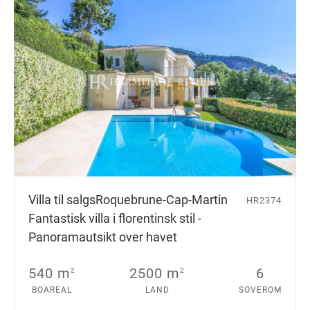
Villa til salgs
Roquebrune-Cap-Martin
HR2374
Fantastisk villa i florentinsk stil -
Panoramautsikt over havet
540 m
2500 m
6
2
2
BOAREAL
LAND
SOVEROM