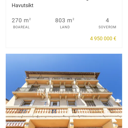
Havutsikt
270 m
803 m
4
2
2
BOAREAL
LAND
SOVEROM
4 950 000 €