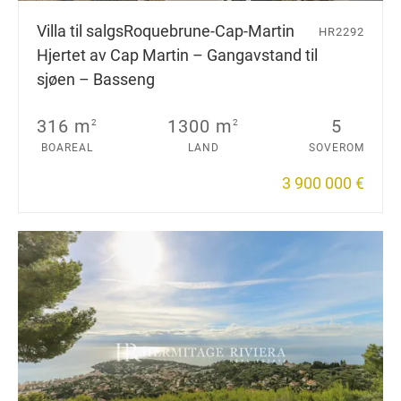
Villa til salgs
Roquebrune-Cap-Martin
HR2292
Hjertet av Cap Martin – Gangavstand til
sjøen – Basseng
316 m
1300 m
5
2
2
BOAREAL
LAND
SOVEROM
3 900 000 €