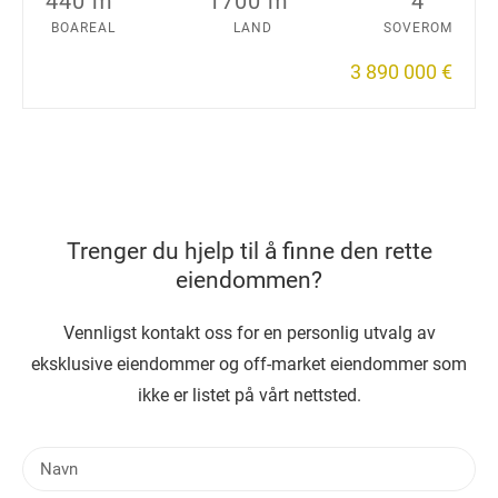
440 m
1700 m
4
BOAREAL
LAND
SOVEROM
3 890 000 €
Trenger du hjelp til å finne den rette
eiendommen?
Vennligst kontakt oss for en personlig utvalg av
eksklusive eiendommer og off-market eiendommer som
ikke er listet på vårt nettsted.
N
a