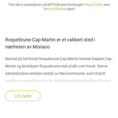
.
This site is protected by reCAPTCHA and the Google
Privacy Policy
and
.
Terms of Service
apply.
.
Roquebrune-Cap-Martin er et vakkert sted i
nærheten av Monaco
Navnet på territoriet Roquebrune-Cap-Martin forener kappen Cap-
Martin og landsbyen Roquebrune med utsikt over havet. Denne
administrative enheten består av flere kommuner, som til slutt
smelter sammen til en stor by. Nydelige middelaldervillaer til salgs
Roquebrune-Cap-Martin og selve neset, som ligner en tett skog,
tiltrekker seg folk som ønsker å kjøpe et luksuriøst hus og reisende
LES MER
fra forskjellige deler av planeten vår.
Kort informasjon om Roquebrune-Cap-Martin.