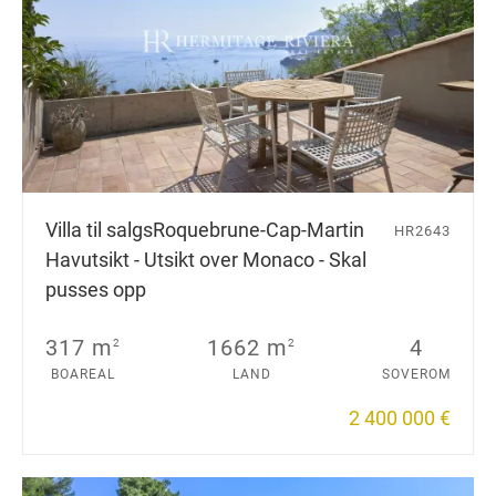
Villa til salgs
Roquebrune-Cap-Martin
HR2643
Havutsikt - Utsikt over Monaco - Skal
pusses opp
317 m
1662 m
4
2
2
BOAREAL
LAND
SOVEROM
2 400 000 €