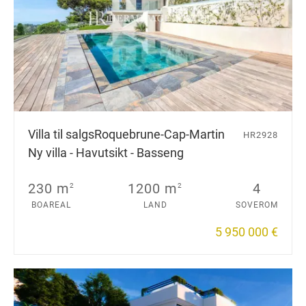
Villa til salgs
Roquebrune-Cap-Martin
HR2928
Ny villa - Havutsikt - Basseng
230 m
1200 m
4
2
2
BOAREAL
LAND
SOVEROM
5 950 000 €