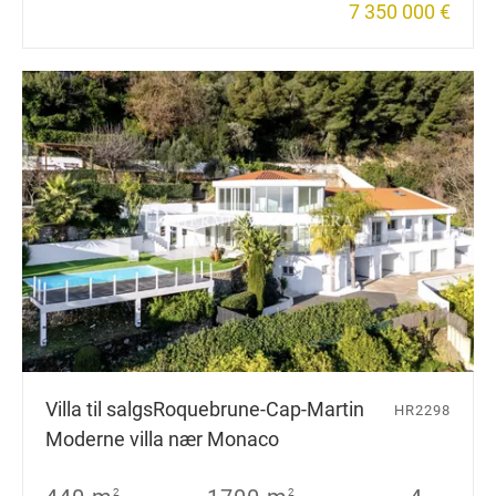
7 350 000 €
Villa til salgs
Roquebrune-Cap-Martin
HR2298
Moderne villa nær Monaco
2
2