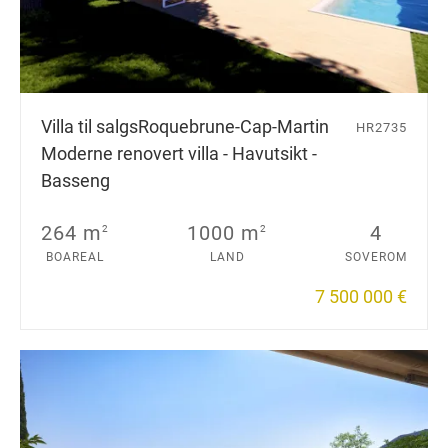
Villa til salgs
Roquebrune-Cap-Martin
HR2735
Moderne renovert villa - Havutsikt -
Basseng
264 m
1000 m
4
2
2
BOAREAL
LAND
SOVEROM
7 500 000 €