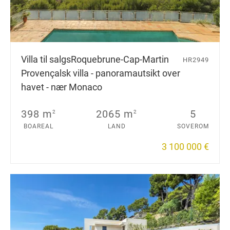
Villa til salgs
Roquebrune-Cap-Martin
HR2949
Provençalsk villa - panoramautsikt over
havet - nær Monaco
398 m
2065 m
5
2
2
BOAREAL
LAND
SOVEROM
3 100 000 €