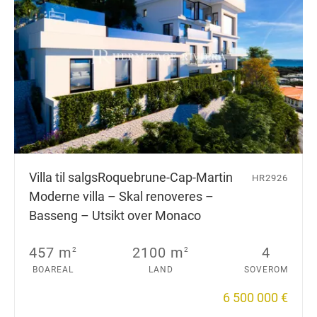
Villa til salgs
Roquebrune-Cap-Martin
HR2926
Moderne villa – Skal renoveres –
Basseng – Utsikt over Monaco
457 m
2100 m
4
2
2
BOAREAL
LAND
SOVEROM
6 500 000 €