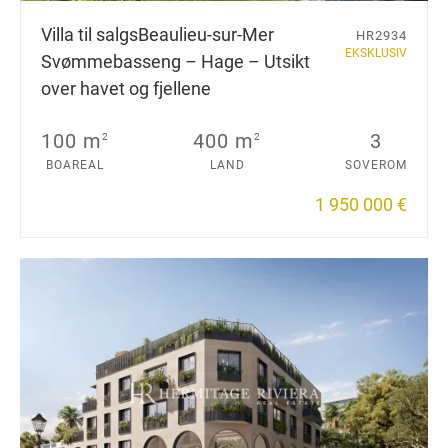
Villa til salgs
Beaulieu-sur-Mer
HR2934
EKSKLUSIV
Svømmebasseng – Hage – Utsikt
over havet og fjellene
100 m
400 m
3
2
2
BOAREAL
LAND
SOVEROM
1 950 000 €