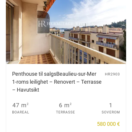
Penthouse til salgs
Beaulieu-sur-Mer
HR2903
1-roms leilighet – Renovert – Terrasse
– Havutsikt
47 m
6 m
1
2
2
BOAREAL
TERRASSE
SOVEROM
580 000 €