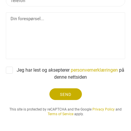
e
s
l
t
D
e
i
f
n
o
f
n
o
r
e
s
p
Jeg har lest og aksepterer
personvernerklæringen
på
ø
denne nettsiden
r
s
e
SEND
l
.
This site is protected by reCAPTCHA and the Google
Privacy Policy
and
.
Terms of Service
apply.
.