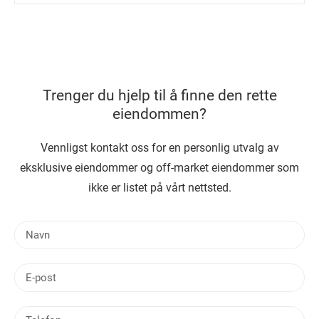
Trenger du hjelp til å finne den rette
eiendommen?
Vennligst kontakt oss for en personlig utvalg av
eksklusive eiendommer og off-market eiendommer som
ikke er listet på vårt nettsted.
N
a
v
E
n
-
p
T
o