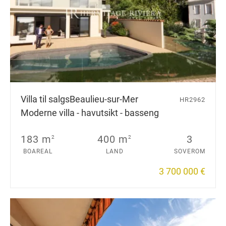
Villa til salgs
Beaulieu-sur-Mer
HR2962
Moderne villa - havutsikt - basseng
183 m
400 m
3
2
2
BOAREAL
LAND
SOVEROM
3 700 000 €