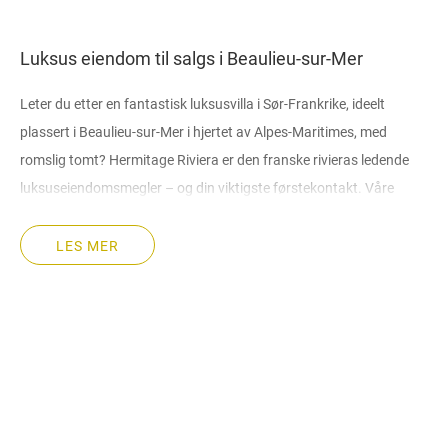
Luksus eiendom til salgs i Beaulieu-sur-Mer
Leter du etter en fantastisk luksusvilla i Sør-Frankrike, ideelt
plassert i Beaulieu-sur-Mer i hjertet av Alpes-Maritimes, med
romslig tomt? Hermitage Riviera er den franske rivieras ledende
luksuseiendomsmegler – og din viktigste førstekontakt. Våre
spesialister på salg av luksuseiendommer, leiligheter og villaer i
Beaulieu-sur-Mer er her for å oppfylle alle behov, enten du søker en
LES MER
sofistikert, moderne leilighet med romslige boarealer eller et
storslått herregård med havutsikt.
Hvorfor kjøpe en luksusvilla i Beaulieu-sur-Mer?
Hvis du er på jakt etter en prestisjefylt eiendom – kanskje en
praktfull villa med privat hage, svømmebasseng, terrasse og
romslige soverom – vil Beaulieu-sur-Mer fengsle deg med sitt