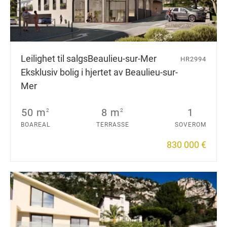
Leilighet til salgs
Beaulieu-sur-Mer
HR2994
Eksklusiv bolig i hjertet av Beaulieu-sur-
Mer
50 m
8 m
1
2
2
BOAREAL
TERRASSE
SOVEROM
830 000 €