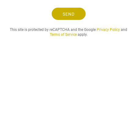
s
e
SEND
l
o
This site is protected by reCAPTCHA and the Google
Privacy Policy
and
g
Terms of Service
apply.
l
e
i
e
p
e
r
i
o
d
e
n
d
u
ø