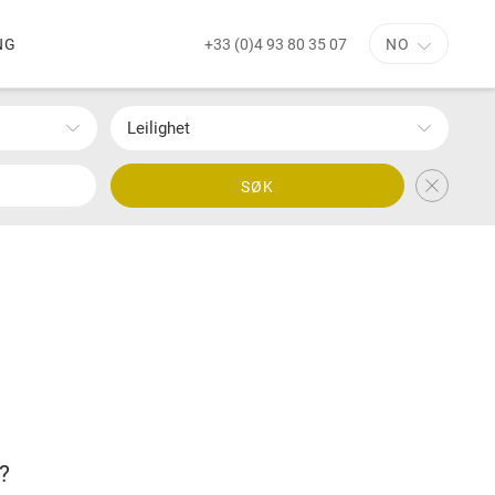
+33 (0)4 93 80 35 07
NG
NO
Leilighet
SØK
?