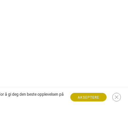
for å gi deg den beste opplevelsen på
AKSEPTERE
Villa til salgs på den franske riviera