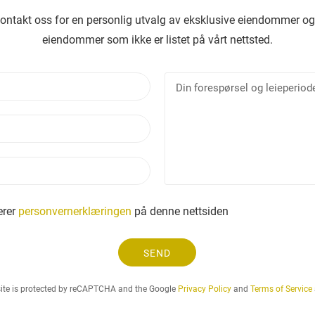
kontakt oss for en personlig utvalg av eksklusive eiendommer og
eiendommer som ikke er listet på vårt nettsted.
N
D
a
i
v
n
E
n
f
-
o
p
r
T
o
e
e
s
s
l
t
p
e
erer
personvernerklæringen
på denne nettsiden
ø
f
r
o
s
SEND
n
e
l
site is protected by reCAPTCHA and the Google
Privacy Policy
and
Terms of Service
o
g