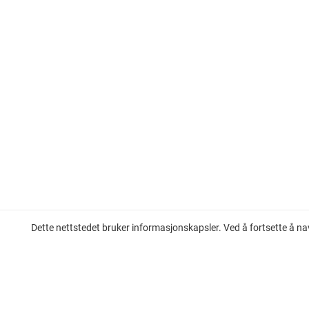
Dette nettstedet bruker informasjonskapsler. Ved å fortsette å na
Leilighet til salgs på den franske rivieraen