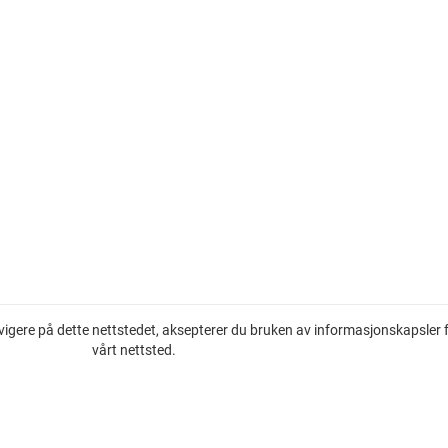
vigere på dette nettstedet, aksepterer du bruken av informasjonskapsler 
vårt nettsted.
Eiendom til salgs på den franske riviera