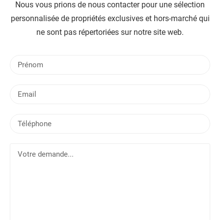
Nous vous prions de nous contacter pour une sélection
personnalisée de propriétés exclusives et hors-marché qui
ne sont pas répertoriées sur notre site web.
P
r
é
E
n
m
o
a
m
T
i
é
l
l
V
é
o
p
t
h
r
o
e
n
d
e
e