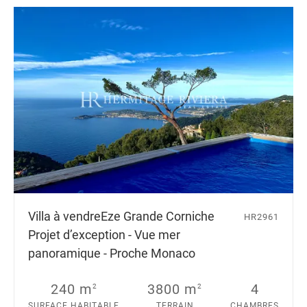
Villa à vendre
Eze Grande Corniche
HR2961
Projet d’exception - Vue mer
panoramique - Proche Monaco
240 m
3800 m
4
2
2
SURFACE HABITABLE
TERRAIN
CHAMBRES