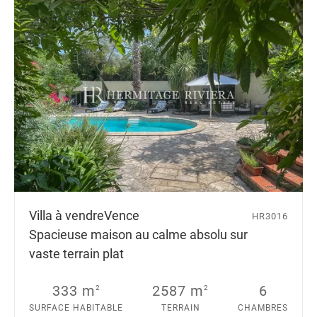
Villa à vendre
Vence
HR3016
Spacieuse maison au calme absolu sur
vaste terrain plat
333 m
2587 m
6
2
2
SURFACE HABITABLE
TERRAIN
CHAMBRES