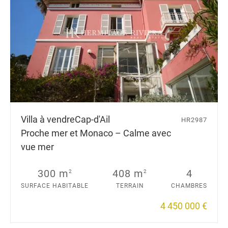
Villa à vendre
Cap-d'Ail
HR2987
Proche mer et Monaco – Calme avec
vue mer
300 m
408 m
4
2
2
SURFACE HABITABLE
TERRAIN
CHAMBRES
4 450 000 €