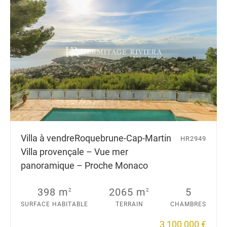
Villa à vendre
Roquebrune-Cap-Martin
HR2949
Villa provençale – Vue mer
panoramique – Proche Monaco
398 m
2065 m
5
2
2
SURFACE HABITABLE
TERRAIN
CHAMBRES
3 100 000 €