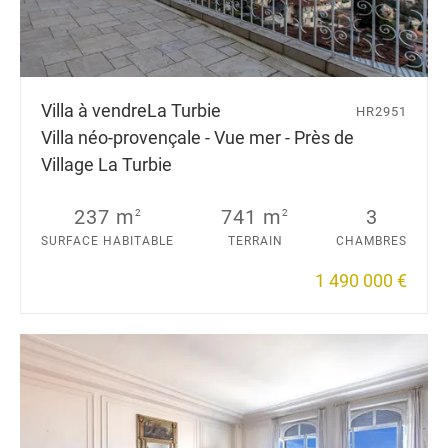
Villa à vendre
La Turbie
HR2951
Villa néo-provençale - Vue mer - Près de
Village La Turbie
237 m
741 m
3
2
2
SURFACE HABITABLE
TERRAIN
CHAMBRES
1 490 000 €