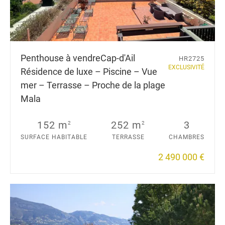
Penthouse à vendre
Cap-d'Ail
HR2725
EXCLUSIVITÉ
Résidence de luxe – Piscine – Vue
mer – Terrasse – Proche de la plage
Mala
152 m
252 m
3
2
2
SURFACE HABITABLE
TERRASSE
CHAMBRES
2 490 000 €