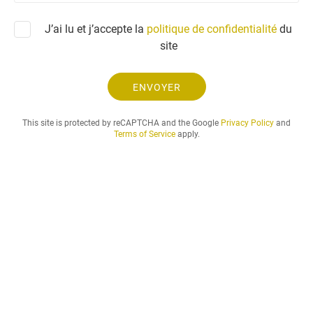
m
a
J’ai lu et j’accepte la
politique de confidentialité
du
n
site
d
e
.
ENVOYER
.
.
This site is protected by reCAPTCHA and the Google
Privacy Policy
and
Terms of Service
apply.