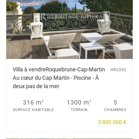
Villa à vendre
Roquebrune-Cap-Martin
HR2292
Au cœur du Cap Martin - Piscine - À
deux pas de la mer
316 m
1300 m
5
2
2
SURFACE HABITABLE
TERRAIN
CHAMBRES
3 900 000 €