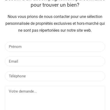
pour trouver un bien?
Nous vous prions de nous contacter pour une sélection
personnalisée de propriétés exclusives et hors-marché qui
ne sont pas répertoriées sur notre site web.
P
r
é
E
n
m
o
a
m
T
i
é
l
l
V
é
o
p
t
h
r
o
e