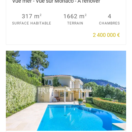
Vue mer - Vue sur Monaco - A rénover
317 m
1662 m
4
2
2
SURFACE HABITABLE
TERRAIN
CHAMBRES
2 400 000 €