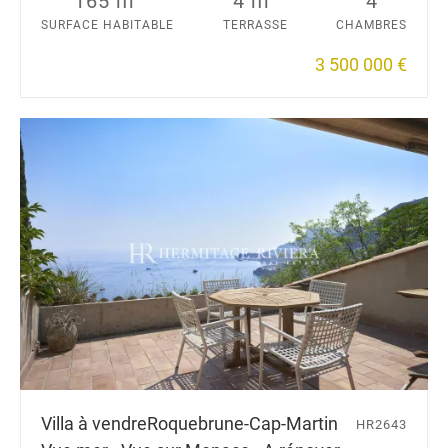
165 m
4 m
4
SURFACE HABITABLE
TERRASSE
CHAMBRES
3 500 000 €
Villa à vendre
Roquebrune-Cap-Martin
HR2643