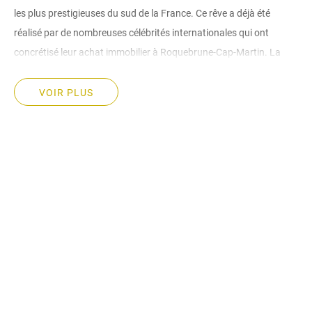
les plus prestigieuses du sud de la France. Ce rêve a déjà été
réalisé par de nombreuses célébrités internationales qui ont
concrétisé leur achat immobilier à Roquebrune-Cap-Martin. La
station balnéaire séduit par sa remarquable diversité : à plus de
300 mètres d’altitude se dresse un ancien village de montagne,
VOIR PLUS
tandis que des quartiers modernes longent le littoral, parsemés de
manoirs de luxe et d’appartements chics, entourés des oliveraies
pittoresques de Cap-Martin.
Vente immobilière à Cap-Martin : des propriétés de
prestige très recherchées autour de Monaco
La vente de biens immobiliers à Cap-Martin suscite une forte
demande de la part des acheteurs souhaitant s’installer dans une
résidence haut de gamme ou une propriété en bord de mer, à deux
pas de Monaco. Les biens à vendre à Roquebrune-Cap-Martin