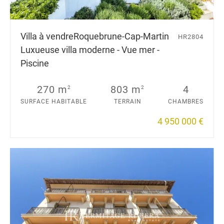
Villa à vendre
Roquebrune-Cap-Martin
HR2804
Luxueuse villa moderne - Vue mer -
Piscine
270 m
803 m
4
2
2
SURFACE HABITABLE
TERRAIN
CHAMBRES
4 950 000 €