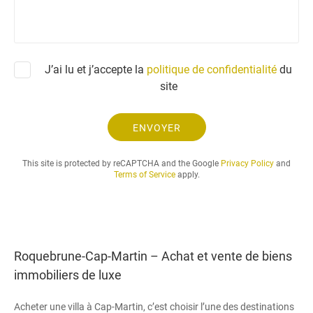
n
d
e
e
m
a
J’ai lu et j’accepte la
politique de confidentialité
du
n
site
d
e
.
ENVOYER
.
.
This site is protected by reCAPTCHA and the Google
Privacy Policy
and
Terms of Service
apply.
Roquebrune-Cap-Martin – Achat et vente de biens
immobiliers de luxe
Acheter une villa à Cap-Martin, c’est choisir l’une des destinations