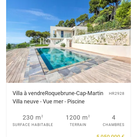
Villa à vendre
Roquebrune-Cap-Martin
HR2928
Villa neuve - Vue mer - Piscine
230 m
1200 m
4
2
2
SURFACE HABITABLE
TERRAIN
CHAMBRES
5 950 000 €