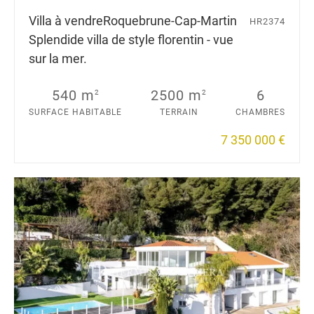
Villa à vendre
Roquebrune-Cap-Martin
HR2374
Splendide villa de style florentin - vue
sur la mer.
540 m
2500 m
6
2
2
SURFACE HABITABLE
TERRAIN
CHAMBRES
7 350 000 €