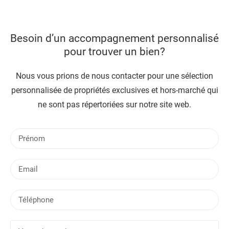
Besoin d’un accompagnement personnalisé
pour trouver un bien?
Nous vous prions de nous contacter pour une sélection
personnalisée de propriétés exclusives et hors-marché qui
ne sont pas répertoriées sur notre site web.
P
r
é
E
n
m
o
a
m
T
i
é
l
l
V
é