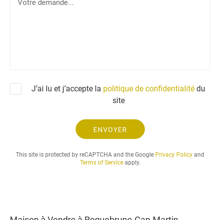
o
p
t
h
r
o
e
n
d
e
e
m
a
J’ai lu et j’accepte la
politique de confidentialité
du
n
site
d
e
.
ENVOYER
.
.
This site is protected by reCAPTCHA and the Google
Privacy Policy
and
Terms of Service
apply.
Maison à Vendre à Roquebrune-Cap-Martin