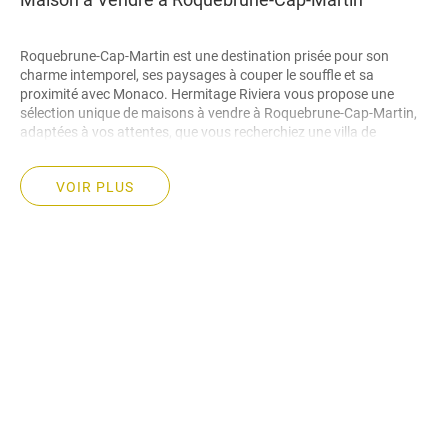
Roquebrune-Cap-Martin est une destination prisée pour son
charme intemporel, ses paysages à couper le souffle et sa
proximité avec Monaco. Hermitage Riviera vous propose une
sélection unique de maisons à vendre à Roquebrune-Cap-Martin,
adaptées à vos attentes, que vous recherchiez une villa de
prestige ou une résidence plus discrète.
VOIR PLUS
Pourquoi Choisir une Maison à Roquebrune-Cap-
Martin
Une Localisation Exceptionnelle
Située entre Monaco et Menton, Roquebrune-Cap-Martin offre un
cadre de vie paisible avec des vues spectaculaires sur la
Méditerranée. Sa proximité avec Monaco en fait une destination
de choix pour ceux qui recherchent le luxe et la tranquillité.
Un Cadre Naturel Unique