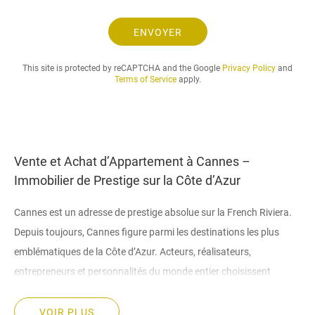
e
.
ENVOYER
.
.
This site is protected by reCAPTCHA and the Google
Privacy Policy
and
Terms of Service
apply.
Vente et Achat d’Appartement à Cannes –
Immobilier de Prestige sur la Côte d’Azur
Cannes est un adresse de prestige absolue sur la French Riviera.
Depuis toujours, Cannes figure parmi les destinations les plus
emblématiques de la Côte d’Azur. Acteurs, réalisateurs,
entrepreneurs et personnalités du monde entier choisissent
d’acheter un appartement à Cannes pour s’ancrer dans l’une des
villes les plus glamour de la Méditerranée. Posséder un bien ici,
VOIR PLUS