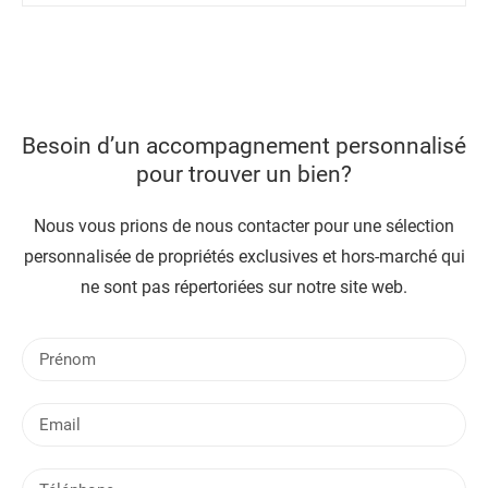
Besoin d’un accompagnement personnalisé
pour trouver un bien?
Nous vous prions de nous contacter pour une sélection
personnalisée de propriétés exclusives et hors-marché qui
ne sont pas répertoriées sur notre site web.
P
r
é
E
n
m
o
a
m
T
i