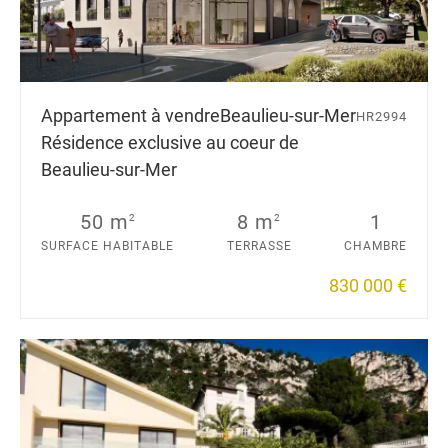
Appartement à vendre
Beaulieu-sur-Mer
HR2994
Résidence exclusive au coeur de
Beaulieu-sur-Mer
50 m
8 m
1
2
2
SURFACE HABITABLE
TERRASSE
CHAMBRE
830 000 €