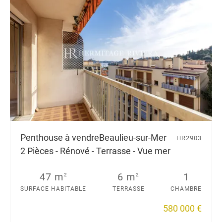
Penthouse à vendre
Beaulieu-sur-Mer
HR2903
2 Pièces - Rénové - Terrasse - Vue mer
47 m
6 m
1
2
2
SURFACE HABITABLE
TERRASSE
CHAMBRE
580 000 €