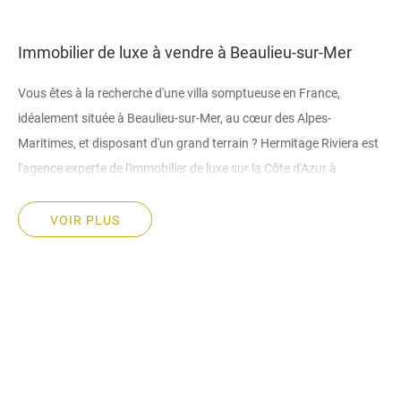
Immobilier de luxe à vendre à Beaulieu-sur-Mer
Vous êtes à la recherche d'une villa somptueuse en France,
idéalement située à Beaulieu-sur-Mer, au cœur des Alpes-
Maritimes, et disposant d'un grand terrain ? Hermitage Riviera est
l'agence experte de l'immobilier de luxe sur la Côte d'Azur à
contacter absolument. Ces experts de la vente de propriétés,
appartements et villas de luxe à Beaulieu-sur-Mer sauront vous
VOIR PLUS
apporter entière satisfaction, qu'il s'agisse d'un somptueux
appartement contemporain composé de pièces spacieuses ou
d'une maison bourgeoise avec vue sur la mer.
Pourquoi choisir Beaulieu-sur-Mer pour acheter
votre villa de luxe ?