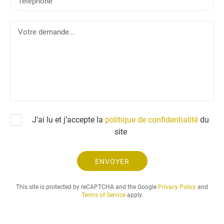
é
l
l
V
é
o
p
t
h
r
o
e
n
d
e
e
m
a
J’ai lu et j’accepte la
politique de confidentialité
du
n
site
d
e
.
ENVOYER
.
.
This site is protected by reCAPTCHA and the Google
Privacy Policy
and
Terms of Service
apply.