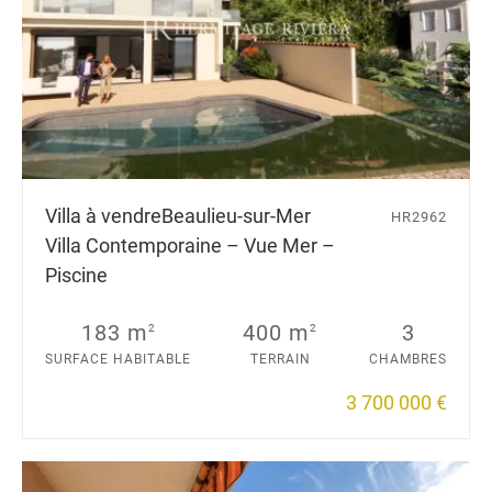
Villa à vendre
Beaulieu-sur-Mer
HR2962
Villa Contemporaine – Vue Mer –
Piscine
183 m
400 m
3
2
2
SURFACE HABITABLE
TERRAIN
CHAMBRES
3 700 000 €