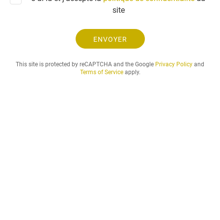
n
site
d
e
e
ENVOYER
t
l
This site is protected by reCAPTCHA and the Google
Privacy Policy
and
a
Terms of Service
apply.
p
é
r
i
o
d
e
d
e
l
o
c
a
t