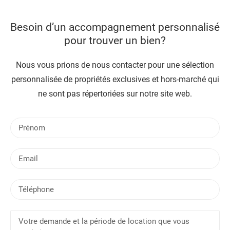
Besoin d’un accompagnement personnalisé
pour trouver un bien?
Nous vous prions de nous contacter pour une sélection
personnalisée de propriétés exclusives et hors-marché qui
ne sont pas répertoriées sur notre site web.
P
r
é
E
n
m
o
a
m
T
i
é
l
l
V
é
o
p