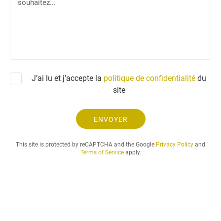
t
h
r
o
e
n
d
e
e
m
a
J’ai lu et j’accepte la
politique de confidentialité
du
n
site
d
e
e
ENVOYER
t
l
This site is protected by reCAPTCHA and the Google
Privacy Policy
and
a
Terms of Service
apply.
p
é
r
i
o
d