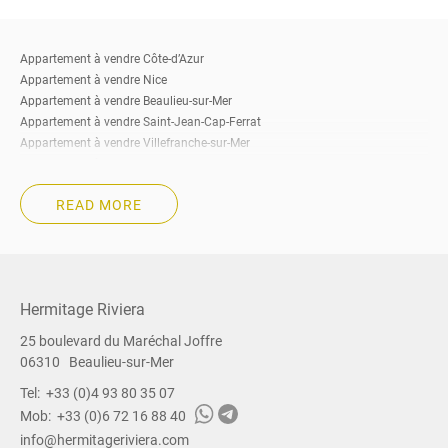
Appartement à vendre Côte-d’Azur
Appartement à vendre Nice
Appartement à vendre Beaulieu-sur-Mer
Appartement à vendre Saint-Jean-Cap-Ferrat
Appartement à vendre Villefranche-sur-Mer
Appartement à vendre Eze
Appartement à vendre Cap-d’Ail
READ MORE
Appartement à vendre Roquebrune-Cap-Martin
Appartement à vendre Beausoleil
Appartement à vendre La Turbie
Appartement à vendre Menton
Appartement à vendre à Cannes
Hermitage Riviera
Appartement à vendre Sud de la France
25 boulevard du Maréchal Joffre
Immobilier à vendre Côte-d’Azur
06310
Beaulieu-sur-Mer
Immobilier à vendre Nice
Immobilier à vendre Beaulieu-sur-Mer
Tel:
+33 (0)4 93 80 35 07
Immobilier à vendre Saint-Jean-Cap-Ferrat
Mob:
+33 (0)6 72 16 88 40
Immobilier à vendre Villefranche-sur-Mer
info@hermitageriviera.com