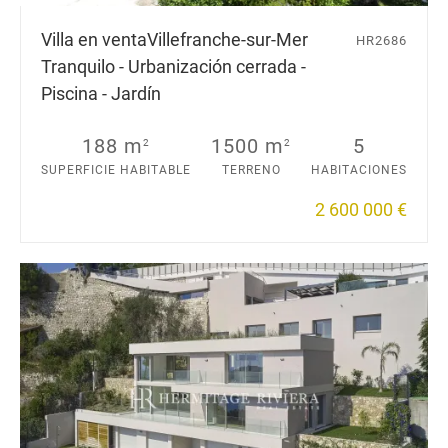
Villa en venta
Villefranche-sur-Mer
HR2686
Tranquilo - Urbanización cerrada -
Piscina - Jardín
188 m
1500 m
5
2
2
SUPERFICIE HABITABLE
TERRENO
HABITACIONES
2 600 000 €