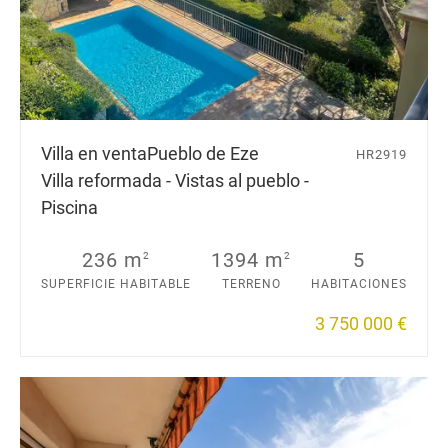
Villa en venta
Pueblo de Eze
HR2919
Villa reformada - Vistas al pueblo -
Piscina
236 m
1394 m
5
2
2
SUPERFICIE HABITABLE
TERRENO
HABITACIONES
3 750 000 €