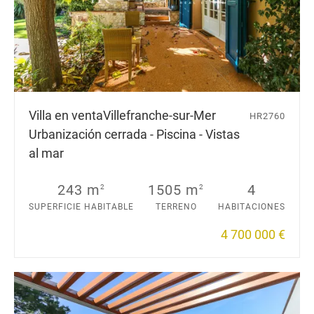
Villa en venta
Villefranche-sur-Mer
HR2760
Urbanización cerrada - Piscina - Vistas
al mar
243 m
1505 m
4
2
2
SUPERFICIE HABITABLE
TERRENO
HABITACIONES
4 700 000 €