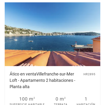
Ático en venta
Villefranche-sur-Mer
HR2895
Loft - Apartamento 2 habitaciones -
Planta alta
100 m
0 m
1
2
2
SUPERFICIE HABITABLE
TERRAZA
HABITACIÓN