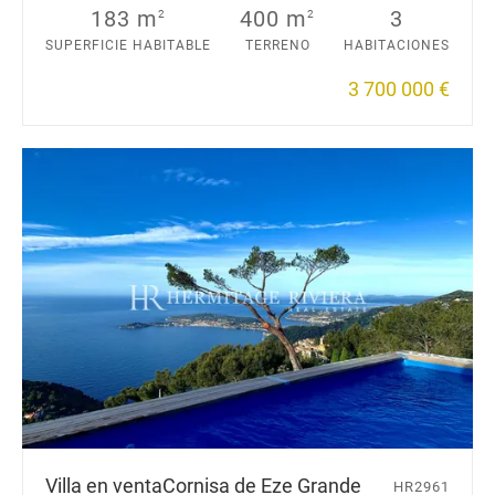
183 m
400 m
3
2
2
SUPERFICIE HABITABLE
TERRENO
HABITACIONES
3 700 000 €
Villa en venta
Cornisa de Eze Grande
HR2961