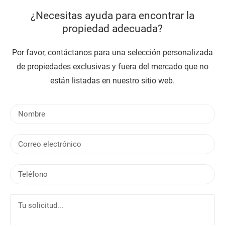
¿Necesitas ayuda para encontrar la
propiedad adecuada?
Por favor, contáctanos para una selección personalizada
de propiedades exclusivas y fuera del mercado que no
están listadas en nuestro sitio web.
N
o
m
C
b
o
r
r
e
T
r
e
e
l
o
T
é
e
u
f
l
s
o