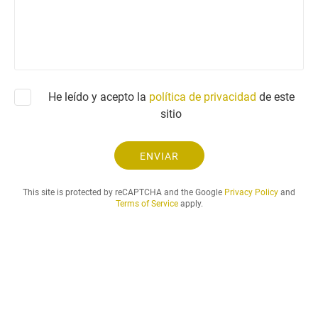
e
o
n
c
l
o
t
i
r
c
ó
i
n
t
He leído y acepto la
política de privacidad
i
de este
u
c
sitio
d
o
.
.
ENVIAR
.
This site is protected by reCAPTCHA and the Google
Privacy Policy
and
Terms of Service
apply.