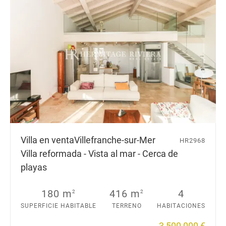
Villa en venta
Villefranche-sur-Mer
HR2968
Villa reformada - Vista al mar - Cerca de
playas
180 m
416 m
4
2
2
SUPERFICIE HABITABLE
TERRENO
HABITACIONES
3 500 000 €