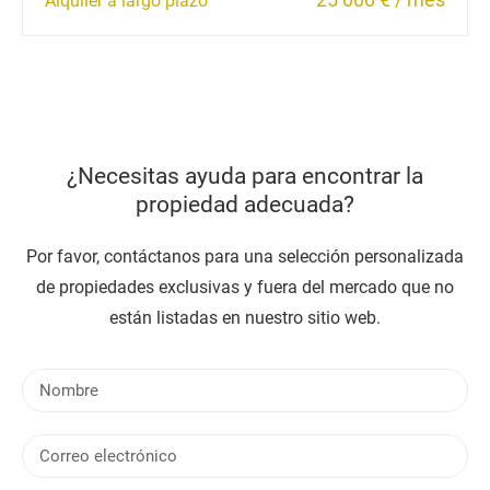
Alquiler a largo plazo
¿Necesitas ayuda para encontrar la
propiedad adecuada?
Por favor, contáctanos para una selección personalizada
de propiedades exclusivas y fuera del mercado que no
están listadas en nuestro sitio web.
N
o
m
C
b
o
r