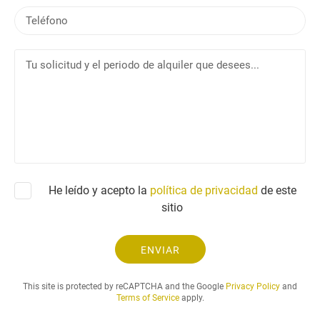
r
e
T
r
e
e
l
o
T
é
e
u
f
l
s
o
e
o
n
c
l
o
t
i
r
c
ó
i
n
t
He leído y acepto la
política de privacidad
i
de este
u
c
sitio
d
o
y
e
ENVIAR
l
p
This site is protected by reCAPTCHA and the Google
Privacy Policy
and
e
Terms of Service
apply.
r