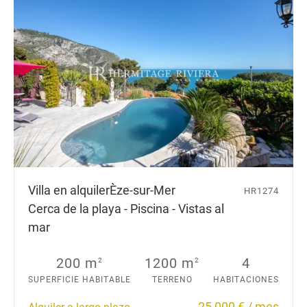
Villa en alquiler
Èze-sur-Mer
HR1274
Cerca de la playa - Piscina - Vistas al
mar
200 m
1200 m
4
2
2
SUPERFICIE HABITABLE
TERRENO
HABITACIONES
25 000 € / mes