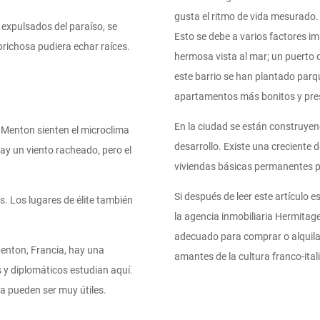
gusta el ritmo de vida mesurado.
expulsados del paraíso, se
Esto se debe a varios factores i
richosa pudiera echar raíces.
hermosa vista al mar; un puerto 
este barrio se han plantado parque
apartamentos más bonitos y pre
En la ciudad se están construyend
 Menton sienten el microclima
desarrollo. Existe una creciente
ay un viento racheado, pero el
viviendas básicas permanentes p
Si después de leer este artículo
s. Los lugares de élite también
la agencia inmobiliaria Hermitag
adecuado para comprar o alquila
Menton, Francia, hay una
amantes de la cultura franco-ital
s y diplomáticos estudian aquí.
ia pueden ser muy útiles.