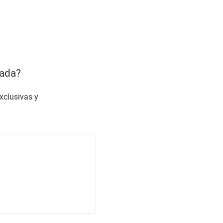
uada?
xclusivas y