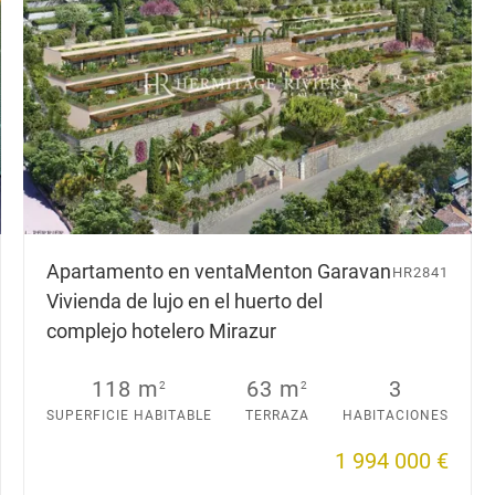
Apartamento en venta
Menton Garavan
HR2841
Vivienda de lujo en el huerto del
complejo hotelero Mirazur
118 m
63 m
3
2
2
SUPERFICIE HABITABLE
TERRAZA
HABITACIONES
1 994 000 €