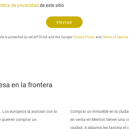
o
t
é
lítica de privacidad
de este sitio
e
u
f
l
d
o
e
.
ENVIAR
n
c
.
o
t
.
site is protected by reCAPTCHA and the Google
Privacy Policy
and
Terms of Service
r
ó
n
i
c
o
sa en la frontera
a. Los europeos la asocian con la
Comprar un inmueble en la ciuda
e quieren comprar un
en venta en Menton tienen una c
ciudad. A algunos les fascina el c