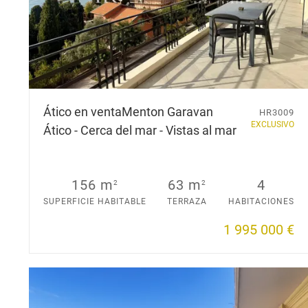
Ático en venta
Menton Garavan
HR3009
EXCLUSIVO
Ático - Cerca del mar - Vistas al mar
156 m
63 m
4
2
2
SUPERFICIE HABITABLE
TERRAZA
HABITACIONES
1 995 000 €