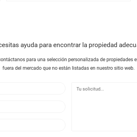
esitas ayuda para encontrar la propiedad adec
 contáctanos para una selección personalizada de propiedades e
fuera del mercado que no están listadas en nuestro sitio web.
N
T
o
u
m
s
C
b
o
o
r
l
r
e
i
T
r
c
e
e
i
l