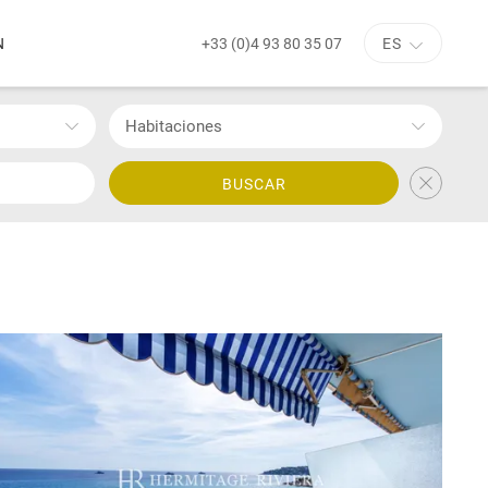
+33 (0)4 93 80 35 07
N
ES
Habitaciones
BUSCAR