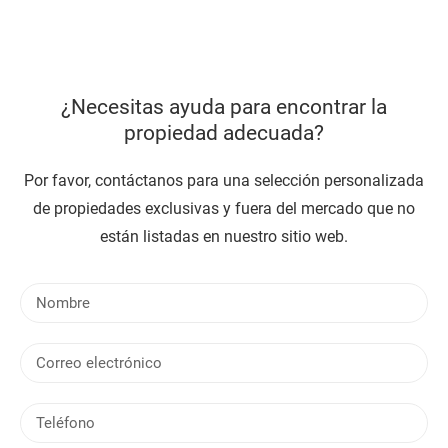
¿Necesitas ayuda para encontrar la
propiedad adecuada?
Por favor, contáctanos para una selección personalizada
de propiedades exclusivas y fuera del mercado que no
están listadas en nuestro sitio web.
N
o
m
C
b
o
r
r
e
T
r
e
e