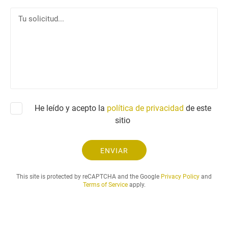
l
o
T
é
e
u
f
l
s
o
e
o
n
c
l
o
t
i
r
c
ó
i
n
t
He leído y acepto la
política de privacidad
i
de este
u
c
sitio
d
o
.
.
ENVIAR
.
This site is protected by reCAPTCHA and the Google
Privacy Policy
and
Terms of Service
apply.