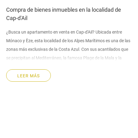
Compra de bienes inmuebles en la localidad de
Cap-d'Ail
¿Busca un apartamento en venta en Cap-d'Ail?
Ubicada entre
Mónaco y Èze, esta localidad de los Alpes Marítimos es una de las
zonas más exclusivas de la Costa Azul. Con sus acantilados que
se precipitan al Mediterráneo, la famosa Plage de la Mala y la
playa nudista Plage des Pissarelles, Cap-d'Ail atrae a una clientela
internacional que busca elegancia, discreción y prestigio
LEER MÁS
inmobiliario.
Cap-d'Ail: Una ciudad excepcional en la Costa Azul.
Cap-d'Ail, una localidad del departamento de Alpes Marítimos (06),
cuenta con unos 4.600 habitantes y goza de una ubicación
estratégica privilegiada: a tan solo unos minutos en coche de
Mónaco y a 20 minutos de Niza. Su territorio, predominantemente